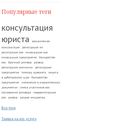
Популярные теги
консультация
юриста
юридическая
консультация
регистрация ип
регистрация ооо
ликвидация ооо
ликвидация предприятия
банкротство
ооо
брачный договор
развод.
регистрация компании
регистрация
предприятия
помощь адвоката
защита
в арбитражном суде
банкротство
предприятия
изменения в учредительных
документах
смена участников ооо
составление договора
перерегистрация
ооо
развод
раздел имущества
Все теги
Заявка на юр. услугу