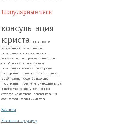
Популярные теги
консультация
юриста
юридическая
консультация
регистрация ип
регистрация ооо
ликвидация ооо
ликвидация предприятия
банкротство
ооо
брачный договор
развод.
регистрация компании
регистрация
предприятия
помощь адвоката
защита
в арбитражном суде
банкротство
предприятия
изменения в учредительных
документах
смена участников ооо
составление договора
перерегистрация
ооо
развод
раздел имущества
Все теги
Заявка на юр. услугу