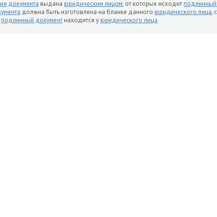
ия
документа
выдана
юридическим лицом
, от которых исходит
подлинный
умента
должна быть изготовлена на бланке данного
юридического лица
,
о
подлинный документ
находится у
юридического лица
.