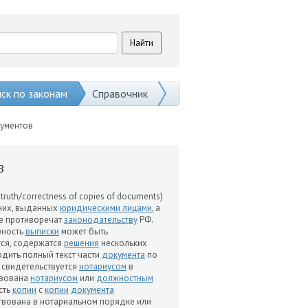
ск по законам
Справочник
кументов
в
of truth/correctness of copies of documents)
них, выданных
юридическими лицами
, а
е противоречат
законодательству
РФ.
рность
выписки
может быть
тся, содержатся
решения
нескольких
дить полный текст части
документа
по
, свидетельствуется
нотариусом
в
твована
нотариусом
или
должностным
сть
копии
с
копии
документа
твована в нотариальном порядке или