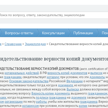
Вопросы-ответы
Консультации
Публикации
Пои
я
>
Справочник
>
Энциклопедия
> Свидетельствование верности копий до
видетельствование верности копий документо
ИДЕТЕЛЬСТВОВАНИЕ ВЕРНОСТИ КОПИЙ ДОКУМЕНТОВ
(англ. certification 
вид
нотариальных действий
. В РФ
верность копий документов
и
выписок
из 
кже
гражданами
, свидетельствует
нотариус
при условии, что эти
документы
н
гласно
Основам законодательства
Российской
Федерации
о нотариате** ве
видетельствована только тогда, когда в
документе
, из которого она делае
ельных, не связанных между собой вопросов.
Выписка
должна воспроизво
еделенному вопросу.
Верность копии документа
, выданного
гражданином
чаях
, когда подлинность
подписи
гражданина
на
документе
засвидетельс
цом
организации
по месту
работы
, учебы или жительства
гражданина
. Верно
детельствуется
нотариусом
при условии, если верность
копии
засвидетельс