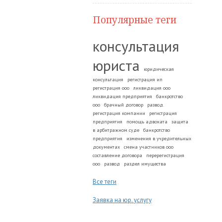
Популярные теги
консультация
юриста
юридическая
консультация
регистрация ип
регистрация ооо
ликвидация ооо
ликвидация предприятия
банкротство
ооо
брачный договор
развод.
регистрация компании
регистрация
предприятия
помощь адвоката
защита
в арбитражном суде
банкротство
предприятия
изменения в учредительных
документах
смена участников ооо
составление договора
перерегистрация
ооо
развод
раздел имущества
Все теги
Заявка на юр. услугу