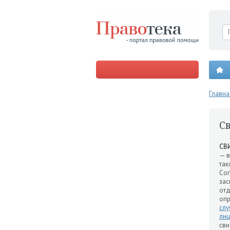
Главна
С
СВ
— 
та
Со
зас
отд
опр
слу
ли
сви