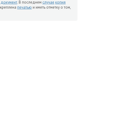
 документ
. В последнем
случае
копия
 скреплена
печатью
и иметь отметку о том,