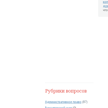
коп
док
чт
Рубрики вопросов
Административное право
(87)
Бухгалтерский учет
(0)