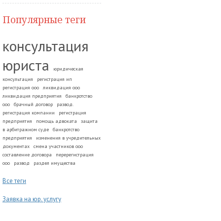
Популярные теги
консультация
юриста
юридическая
консультация
регистрация ип
регистрация ооо
ликвидация ооо
ликвидация предприятия
банкротство
ооо
брачный договор
развод.
регистрация компании
регистрация
предприятия
помощь адвоката
защита
в арбитражном суде
банкротство
предприятия
изменения в учредительных
документах
смена участников ооо
составление договора
перерегистрация
ооо
развод
раздел имущества
Все теги
Заявка на юр. услугу