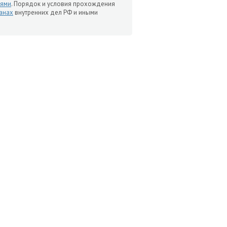
иями
. Порядок и условия прохождения
анах
внутренних дел РФ и иными