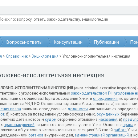
Вопросы-ответы
Консультации
Публикации
Пои
я
>
Справочник
>
Энциклопедия
> Уголовно-исполнительная инспекция
головно-исполнительная инспекция
ОЛОВНО-ИСПОЛНИТЕЛЬНАЯ ИНСПЕКЦИЯ
(англ. criminal executive inspection)
тветствии с уголовно-исполнительным
законодательством РФ уголовные
н
 изоляции от общества. Порядок создания У.-и.и. и
определения
их органи
анавливается МВД РФ. Основными задачами У.-и.и. являются: а) исполнение
ения права
занимать определенные
должности
или заниматься определен
от
; б) контроль за поведением условноосужденных,
осужденных
беременн
олетних детей, которым
судом
отсрочено отбывание
наказания
; в)
предуп
ых
правонарушений
лицами, состоящими на учете в У.-и.и. Основные
права
и 
ожением об уголовно-исполнительных инспекциях**. В своей
работе
У.-и.и
дразделениями
органов
внутренних дел,
администрацией
организаций
, в 