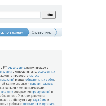
ск по законам
Справочник
 - в РФ
учреждение
, исполняющее в
аказания
в отношении лиц,
осужденных
зационно-правового
статуса
наказаний
в виде
обязательных работ
,
ной деятельностью и
исправительных
ых женщин и женщин, имеющих
реждение
совершения
преступлений
и
обязанности У.-и.и. регулируются
. взаимодействуют с др.
службами
и
которых работают
осужденные
,
органами