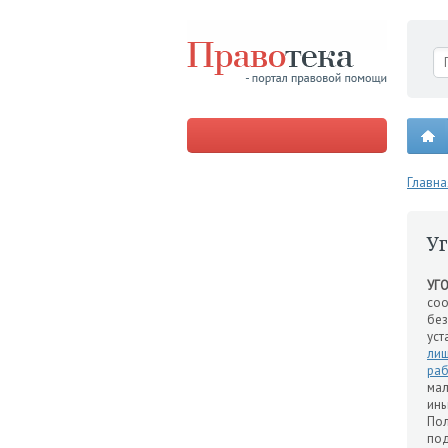
Главна
У
УГ
соо
без
уст
лиш
раб
мал
ин
Пол
по