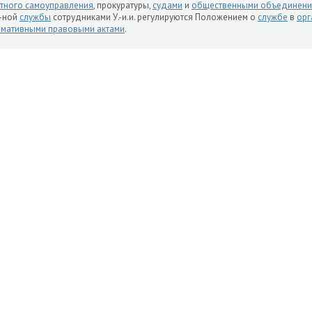
тного самоуправления
, прокуратуры,
судами
и
общественными объединен
-ной
службы
сотрудниками У.-и.и. регулируются Положением о
службе
в
орг
мативными правовыми актами
.