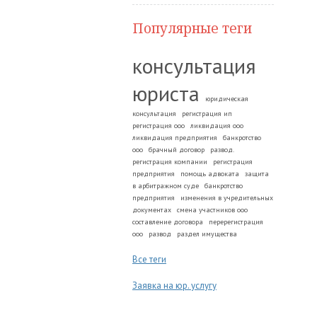
Популярные теги
консультация
юриста
юридическая
консультация
регистрация ип
регистрация ооо
ликвидация ооо
ликвидация предприятия
банкротство
ооо
брачный договор
развод.
регистрация компании
регистрация
предприятия
помощь адвоката
защита
в арбитражном суде
банкротство
предприятия
изменения в учредительных
документах
смена участников ооо
составление договора
перерегистрация
ооо
развод
раздел имущества
Все теги
Заявка на юр. услугу