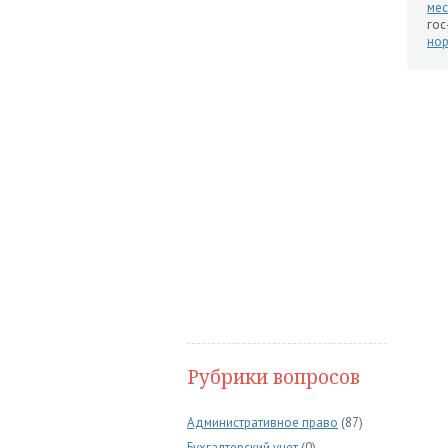
мес
гос
нор
Рубрики вопросов
Административное право
(87)
Бухгалтерский учет
(0)