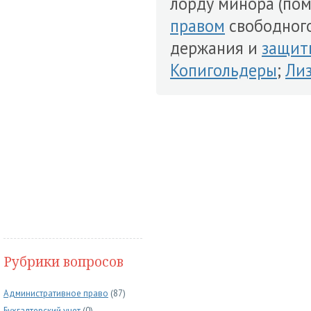
лорду минора (по
правом
свободног
держания и
защит
Копигольдеры
;
Ли
Рубрики вопросов
Административное право
(87)
Бухгалтерский учет
(0)