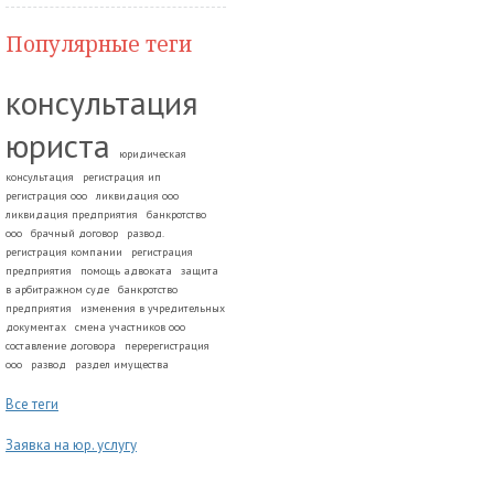
Популярные теги
консультация
юриста
юридическая
консультация
регистрация ип
регистрация ооо
ликвидация ооо
ликвидация предприятия
банкротство
ооо
брачный договор
развод.
регистрация компании
регистрация
предприятия
помощь адвоката
защита
в арбитражном суде
банкротство
предприятия
изменения в учредительных
документах
смена участников ооо
составление договора
перерегистрация
ооо
развод
раздел имущества
Все теги
Заявка на юр. услугу