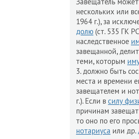
Завещатель может
нескольких или в
1964 г.), за искл
долю
(ст. 535 ГК Р
наследственное
и
завещанной, дели
теми, которым
им
3. должно быть со
места и времени е
завещателем и нот
г.). Если в
силу физ
причинам завещате
то оно по его про
нотариуса
или др.