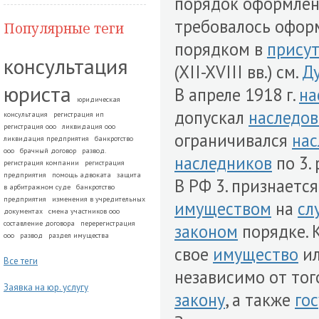
порядок оформлен
требовалось офор
Популярные теги
порядком в
прису
консультация
(XII-XVIII вв.) см.
Д
юриста
В апреле 1918 г.
на
юридическая
допускал
наследо
консультация
регистрация ип
регистрация ооо
ликвидация ооо
ограничивался
на
ликвидация предприятия
банкротство
ооо
брачный договор
развод.
наследников
по 3.
регистрация компании
регистрация
предприятия
помощь адвоката
защита
В РФ 3. признаетс
в арбитражном суде
банкротство
предприятия
изменения в учредительных
имуществом
на
сл
документах
смена участников ооо
составление договора
перерегистрация
законом
порядке.
ооо
развод
раздел имущества
свое
имущество
ил
Все теги
независимо от тог
Заявка на юр. услугу
закону
, а также
го