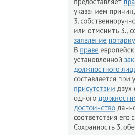
предоставляет
пра
указанием причин,
3. собственноручн
или отменить 3., с
заявление
нотариу
В
праве
европейски
установленной
за
должностного лиц
составляется при 
присутствии
двух 
одного
должностн
достоинство
данно
соответствия его 
Сохранность 3. об