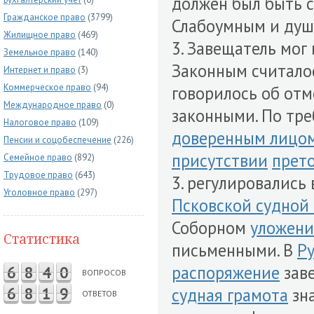
должен был быть 
Гражданское право
(3799)
Слабоумным и душ
Жилищное право
(469)
3. Завещатель мог 
Земельное право
(140)
Законным считалос
Интернет и право
(3)
Коммерческое право
(94)
говорилось об отм
Международное право
(0)
законными. По тр
Налоговое право
(109)
доверенным лицо
Пенсии и соцобеспечение
(226)
присутствии
прет
Семейное право
(892)
Трудовое право
(643)
3. регулировались
Уголовное право
(297)
Псковской судной
Соборном
уложен
Статистика
письменными. В
Ру
распоряжение
зав
6
8
4
0
ВОПРОСОВ
6
8
1
9
судная грамота
зна
ОТВЕТОВ