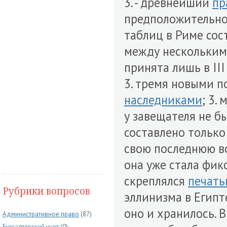
3. - древнейший
пр
предположительно е
таблиц в Риме сос
между нескольки
принята лишь в III
3. тремя новыми 
наследниками
; 3.
у завещателя не б
составлено только
свою последнюю во
она уже стала фик
скреплялся
печат
Рубрики вопросов
эллинизма в Египт
оно и хранилось. 
Административное право
(87)
Бухгалтерский учет
(0)