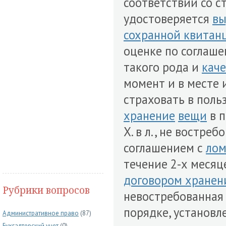
соответствии со с
удостоверяется
вы
сохранной квитан
оценке по соглаш
такого рода и
каче
момент и в месте 
страховать в поль
хранение
вещи
в п
X. в л., не востреб
соглашением с
ло
течение 2-х месяц
договором хранен
Рубрики вопросов
невостребованна
порядке, установле
Административное право
(87)
Бухгалтерский учет
(0)