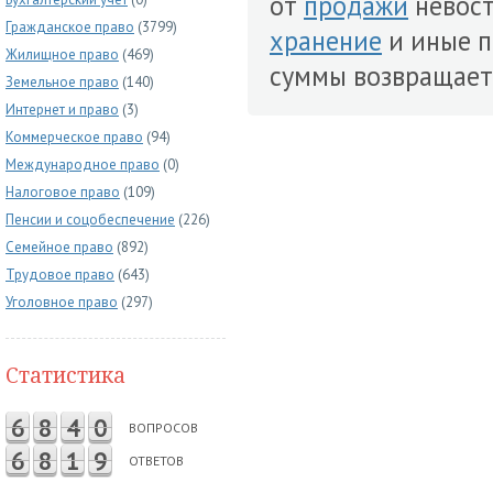
от
продажи
невос
Гражданское право
(3799)
хранение
и иные 
Жилищное право
(469)
суммы возвращае
Земельное право
(140)
Интернет и право
(3)
Коммерческое право
(94)
Международное право
(0)
Налоговое право
(109)
Пенсии и соцобеспечение
(226)
Семейное право
(892)
Трудовое право
(643)
Уголовное право
(297)
Статистика
6
8
4
0
ВОПРОСОВ
6
8
1
9
ОТВЕТОВ