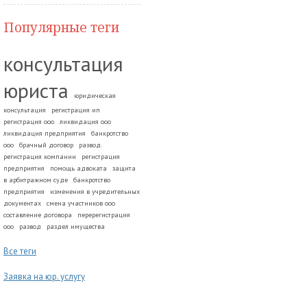
Популярные теги
консультация
юриста
юридическая
консультация
регистрация ип
регистрация ооо
ликвидация ооо
ликвидация предприятия
банкротство
ооо
брачный договор
развод.
регистрация компании
регистрация
предприятия
помощь адвоката
защита
в арбитражном суде
банкротство
предприятия
изменения в учредительных
документах
смена участников ооо
составление договора
перерегистрация
ооо
развод
раздел имущества
Все теги
Заявка на юр. услугу