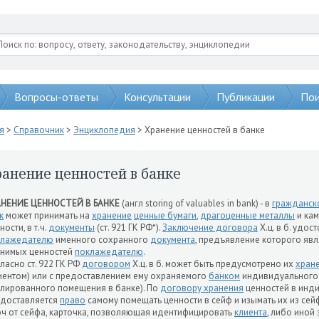
Вопросы-ответы
Консультации
Публикации
Пои
я
>
Справочник
>
Энциклопедия
> Хранение ценностей в банке
ранение ценностей в банке
АНЕНИЕ ЦЕННОСТЕЙ В БАНКЕ
(англ storing of valuables in bank) - в
гражданск
к
может принимать на
хранение
ценные бумаги
,
драгоценные металлы
и кам
ности, в т.ч.
документы
(ст. 921 ГК РФ*).
Заключение договора
Х.ц. в б. удос
клажедателю
именного сохранного
документа
, предъявление которого яв
нимых ценностей
поклажедателю
.
ласно ст. 922 ГК РФ
договором
Х.ц. в б. может быть предусмотрено их
хран
иентом) или с предоставлением ему охраняемого
банком
индивидуального 
лированного помещения в банке). По
договору хранения
ценностей в инд
доставляется
право
самому помещать ценности в сейф и изымать их из се
ч от сейфа, карточка, позволяющая идентифицировать
клиента
, либо иной