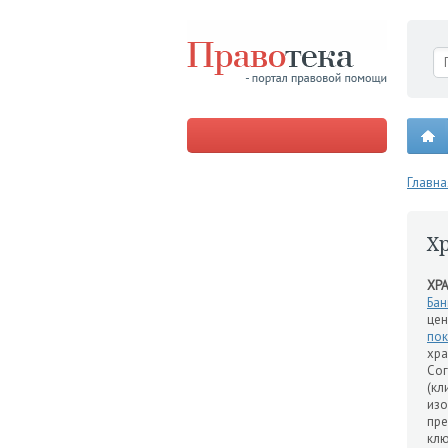
Главна
Х
ХР
Бан
цен
по
хра
Сог
(кл
изо
пре
клю