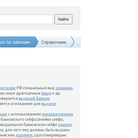
ск по законам
Справочник
ом праве
РФ специальный вид
хранения
.
ни, иные драгоценные
вещи
и др.
товеряется
выдачей
банком
ляется основанием для
выдачи
ение
с использованием
поклажедателем
банковского сейфа (ячейки сейфа,
ивидуальном банковском сейфе
клиенту
йфа, для чего ему должны быть выданы
 знак или
документ
, удостоверяющие