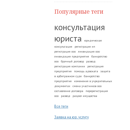
Популярные теги
консультация
юриста
юридическая
консультация
регистрация ип
регистрация ооо
ликвидация ооо
ликвидация предприятия
банкротство
ооо
брачный договор
развод.
регистрация компании
регистрация
предприятия
помощь адвоката
защита
в арбитражном суде
банкротство
предприятия
изменения в учредительных
документах
смена участников ооо
составление договора
перерегистрация
ооо
развод
раздел имущества
Все теги
Заявка на юр. услугу