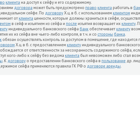
аво
клиента
на доступ к сейфу и его содержимому.
ловиями
договора
может быть предусмотрено
право
клиента
работать в
бан
ивидуальном сейфе. По
договору
Х.ц. в б. с использованием
клиентом
инди
нимает от
клиента
ценности, которые должны храниться в сейфе, осуществ
ентом
в сейф и изъятием из сейфа и
после
изъятия возвращает их
клиенту
. 
енту
индивидуального банковского сейфа
банк
обеспечивает
клиенту
возм
ятия их из сейфа вне чьего-либо контроля, в т.ч. и со
стороны
банка
.
к
обязан осуществлять контроль за доступом в помещение, где находится
говором
Х.ц. в б. с предоставлением
клиенту
индивидуального банковского 
обождается от ответственности за несохранность содержимого сейфа, есл
туп кого-либо к сейфу без ведома
клиента
был невозможен либо стал во
лы
. К
договору
о предоставлении банковского сейфа в
пользование
др. лиц
ержимое сейфа применяются правила ГК РФ о
договоре аренды
.