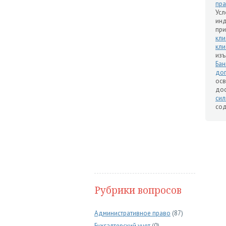
пр
Ус
инд
при
кли
кли
изъ
Бан
до
осв
дос
си
сод
Рубрики вопросов
Административное право
(87)
Бухгалтерский учет
(0)