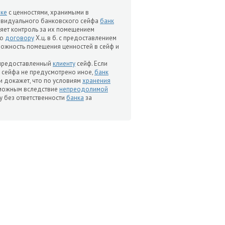
ке
с ценностями, хранимыми в
видуального банковского сейфа
банк
ляет контроль за их помещением
По
договору
Х.ц. в б. с предоставлением
ожность помещения ценностей в сейф и
 предоставленный
клиенту
сейф. Если
сейфа не предусмотрено иное,
банк
и докажет, что по условиям
хранения
зможным вследствие
непреодолимой
у без ответственности
банка
за