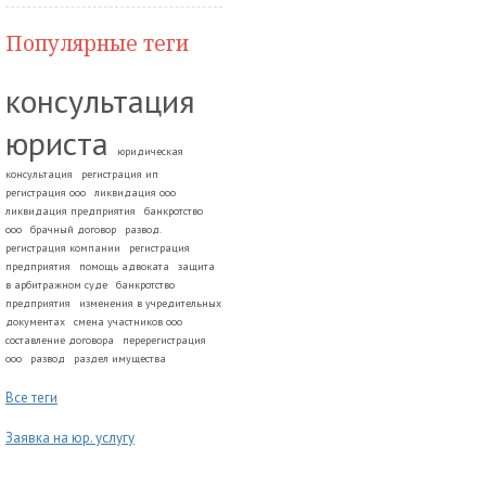
Популярные теги
консультация
юриста
юридическая
консультация
регистрация ип
регистрация ооо
ликвидация ооо
ликвидация предприятия
банкротство
ооо
брачный договор
развод.
регистрация компании
регистрация
предприятия
помощь адвоката
защита
в арбитражном суде
банкротство
предприятия
изменения в учредительных
документах
смена участников ооо
составление договора
перерегистрация
ооо
развод
раздел имущества
Все теги
Заявка на юр. услугу