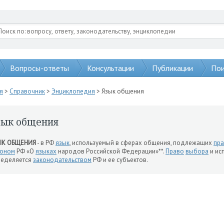
Вопросы-ответы
Консультации
Публикации
Пои
я
>
Справочник
>
Энциклопедия
> Язык общения
зык общения
ЫК ОБЩЕНИЯ
- в РФ
язык
, используемый в сферах общения, подлежащих
пра
коном
РФ «О
языках
народов Российской Федерации»**.
Право
выбора
и ис
ределяется
законодательством
РФ и ее субъектов.