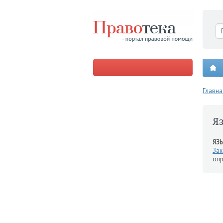
Главна
Я
ЯЗ
За
оп