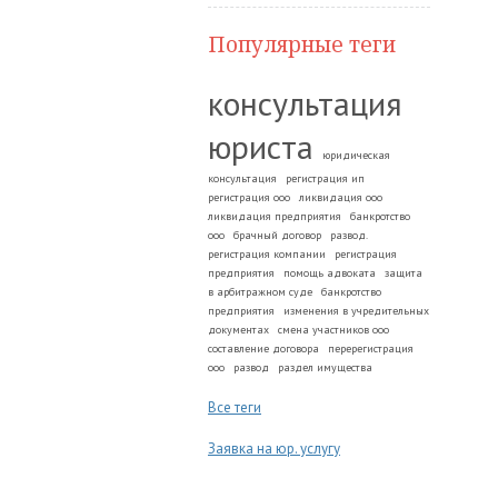
Популярные теги
консультация
юриста
юридическая
консультация
регистрация ип
регистрация ооо
ликвидация ооо
ликвидация предприятия
банкротство
ооо
брачный договор
развод.
регистрация компании
регистрация
предприятия
помощь адвоката
защита
в арбитражном суде
банкротство
предприятия
изменения в учредительных
документах
смена участников ооо
составление договора
перерегистрация
ооо
развод
раздел имущества
Все теги
Заявка на юр. услугу