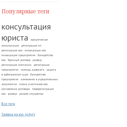
Популярные теги
консультация
юриста
юридическая
консультация
регистрация ип
регистрация ооо
ликвидация ооо
ликвидация предприятия
банкротство
ооо
брачный договор
развод.
регистрация компании
регистрация
предприятия
помощь адвоката
защита
в арбитражном суде
банкротство
предприятия
изменения в учредительных
документах
смена участников ооо
составление договора
перерегистрация
ооо
развод
раздел имущества
Все теги
Заявка на юр. услугу