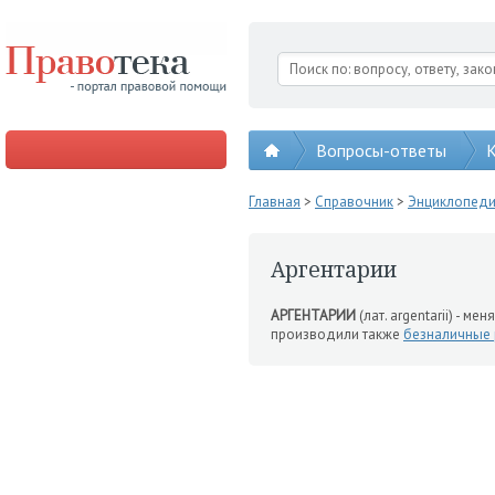
Вопросы-ответы
К
Главная
>
Справочник
>
Энциклопед
Аргентарии
АРГЕНТАРИИ
(лат. argentarii) - ме
производили также
безналичные 