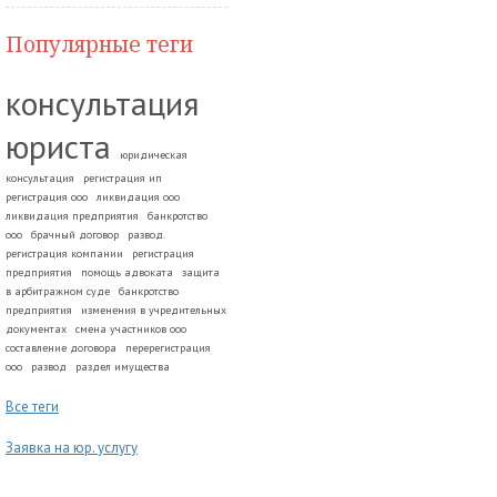
Популярные теги
консультация
юриста
юридическая
консультация
регистрация ип
регистрация ооо
ликвидация ооо
ликвидация предприятия
банкротство
ооо
брачный договор
развод.
регистрация компании
регистрация
предприятия
помощь адвоката
защита
в арбитражном суде
банкротство
предприятия
изменения в учредительных
документах
смена участников ооо
составление договора
перерегистрация
ооо
развод
раздел имущества
Все теги
Заявка на юр. услугу