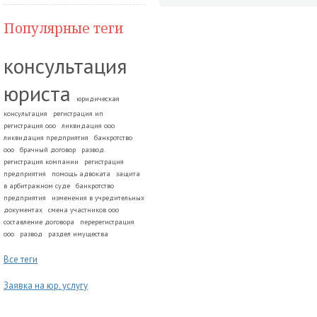
Популярные теги
консультация
юриста
юридическая
консультация
регистрация ип
регистрация ооо
ликвидация ооо
ликвидация предприятия
банкротство
ооо
брачный договор
развод.
регистрация компании
регистрация
предприятия
помощь адвоката
защита
в арбитражном суде
банкротство
предприятия
изменения в учредительных
документах
смена участников ооо
составление договора
перерегистрация
ооо
развод
раздел имущества
Все теги
Заявка на юр. услугу