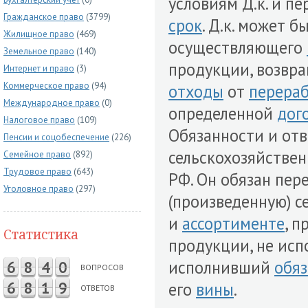
условиям Д.к. и п
Гражданское право
(3799)
срок
. Д.к. может 
Жилищное право
(469)
осуществляющего
Земельное право
(140)
продукции, возвр
Интернет и право
(3)
Коммерческое право
(94)
отходы
от
перера
Международное право
(0)
определенной
дог
Налоговое право
(109)
Обязанности и от
Пенсии и соцобеспечение
(226)
сельскохозяйствен
Семейное право
(892)
Трудовое право
(643)
РФ. Он обязан пер
Уголовное право
(297)
(произведенную) с
и
ассортименте
, 
Статистика
продукции, не ис
исполнивший
обяз
6
8
4
0
ВОПРОСОВ
6
8
1
9
его
вины
.
ОТВЕТОВ