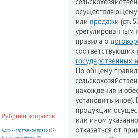
сельскохозяйстве
осуществляющему 
или
продажи
(ст. 
урегулированным п
правила о
договор
соответствующих
государственных 
По общему правилу
сельскохозяйствен
нахождения и обес
установить иное).
продукции осущес
Рубрики вопросов
или ином указанн
отказаться от при
Административное право
(87)
Бухгалтерский учет
(0)