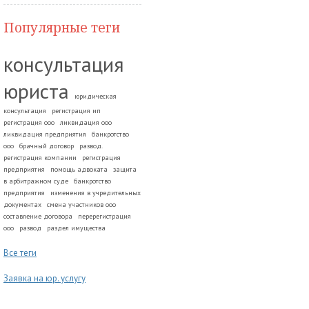
Популярные теги
консультация
юриста
юридическая
консультация
регистрация ип
регистрация ооо
ликвидация ооо
ликвидация предприятия
банкротство
ооо
брачный договор
развод.
регистрация компании
регистрация
предприятия
помощь адвоката
защита
в арбитражном суде
банкротство
предприятия
изменения в учредительных
документах
смена участников ооо
составление договора
перерегистрация
ооо
развод
раздел имущества
Все теги
Заявка на юр. услугу