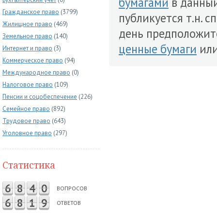
бумагами
в данны
Гражданское право
(3799)
публикуется т.н. 
Жилищное право
(469)
день предположит
Земельное право
(140)
ценные бумаги
ил
Интернет и право
(3)
Коммерческое право
(94)
Международное право
(0)
Налоговое право
(109)
Пенсии и соцобеспечение
(226)
Семейное право
(892)
Трудовое право
(643)
Уголовное право
(297)
Статистика
6
8
4
0
ВОПРОСОВ
6
8
1
9
ОТВЕТОВ