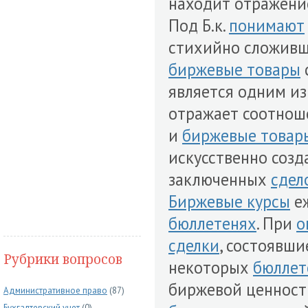
находит отражени
Под Б.к.
понимают
стихийно сложив
биржевые товары
является одним и
отражает соотнош
и
биржевые товар
искусственно созд
заключенных
сдел
Биржевые курсы
еж
бюллетенях
. При
о
сделки
, состоявши
Рубрики вопросов
некоторых
бюллет
биржевой ценност
Административное право
(87)
Бухгалтерский учет
(0)