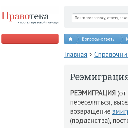
Вопросы-ответы
К
Главная
>
Справочни
Реэмиграци
РЕЭМИГРАЦИЯ
(от 
переселяться, высел
возвращение
эмиг
(подданства), пос