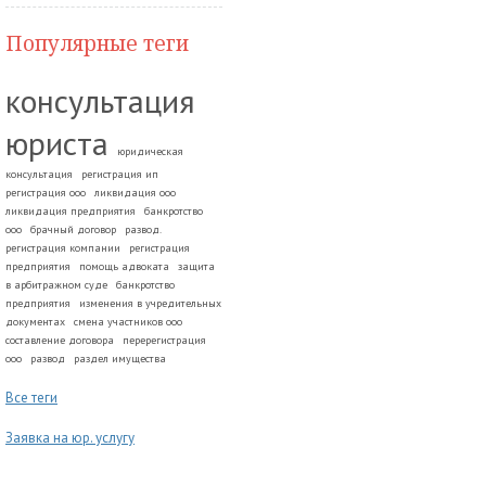
Популярные теги
консультация
юриста
юридическая
консультация
регистрация ип
регистрация ооо
ликвидация ооо
ликвидация предприятия
банкротство
ооо
брачный договор
развод.
регистрация компании
регистрация
предприятия
помощь адвоката
защита
в арбитражном суде
банкротство
предприятия
изменения в учредительных
документах
смена участников ооо
составление договора
перерегистрация
ооо
развод
раздел имущества
Все теги
Заявка на юр. услугу