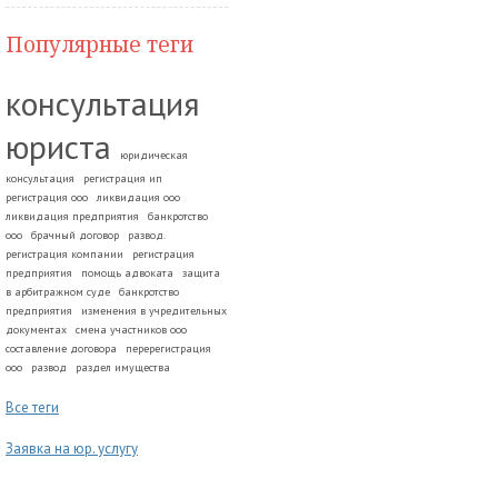
Популярные теги
консультация
юриста
юридическая
консультация
регистрация ип
регистрация ооо
ликвидация ооо
ликвидация предприятия
банкротство
ооо
брачный договор
развод.
регистрация компании
регистрация
предприятия
помощь адвоката
защита
в арбитражном суде
банкротство
предприятия
изменения в учредительных
документах
смена участников ооо
составление договора
перерегистрация
ооо
развод
раздел имущества
Все теги
Заявка на юр. услугу