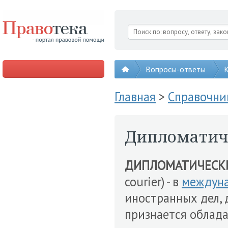
Вопросы-ответы
К
Главная
>
Справочни
Дипломатич
ДИПЛОМАТИЧЕСКИ
courier) - в
междуна
иностранных дел,
признается обла