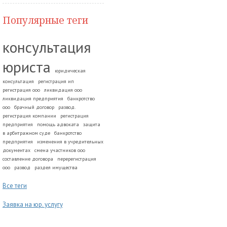
Популярные теги
консультация
юриста
юридическая
консультация
регистрация ип
регистрация ооо
ликвидация ооо
ликвидация предприятия
банкротство
ооо
брачный договор
развод.
регистрация компании
регистрация
предприятия
помощь адвоката
защита
в арбитражном суде
банкротство
предприятия
изменения в учредительных
документах
смена участников ооо
составление договора
перерегистрация
ооо
развод
раздел имущества
Все теги
Заявка на юр. услугу