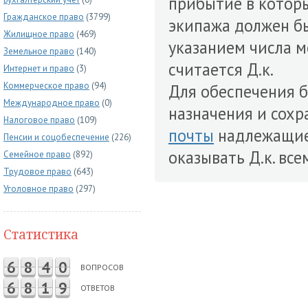
прибытие в котор
Гражданское право
(3799)
экипажа должен 
Жилищное право
(469)
указанием числа м
Земельное право
(140)
считается Д.к.
Интернет и право
(3)
Коммерческое право
(94)
Для обеспечения б
Международное право
(0)
назначения и сох
Налоговое право
(109)
почты
надлежащи
Пенсии и соцобеспечение
(226)
оказывать Д.к. вс
Семейное право
(892)
Трудовое право
(643)
Уголовное право
(297)
Статистика
6
8
4
0
ВОПРОСОВ
6
8
1
9
ОТВЕТОВ