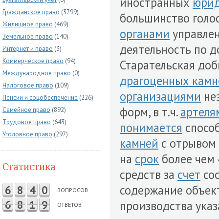
иностранных
юрид
Гражданское право
(3799)
большинство голо
Жилищное право
(469)
органами
управле
Земельное право
(140)
деятельность по д
Интернет и право
(3)
Коммерческое право
(94)
Старательская доб
Международное право
(0)
драгоценных камн
Налоговое право
(109)
организациями
нез
Пенсии и соцобеспечение
(226)
форм, в т.ч.
артеля
Семейное право
(892)
Трудовое право
(643)
понимается
спосо
Уголовное право
(297)
камней
с отрывом
на
срок
более чем 
Статистика
средств за
счет
со
содержание объек
6
8
4
0
ВОПРОСОВ
6
8
1
9
производства ука
ОТВЕТОВ