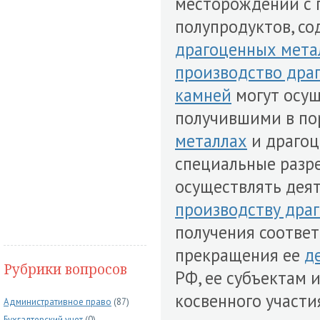
месторождений с 
полупродуктов, с
драгоценных мета
производство дра
камней
могут осу
получившими в по
металлах
и драгоц
специальные разре
осуществлять деят
производству дра
получения соотве
прекращения ее
д
Рубрики вопросов
РФ, ее субъектам 
косвенного участ
Административное право
(87)
Бухгалтерский учет
(0)