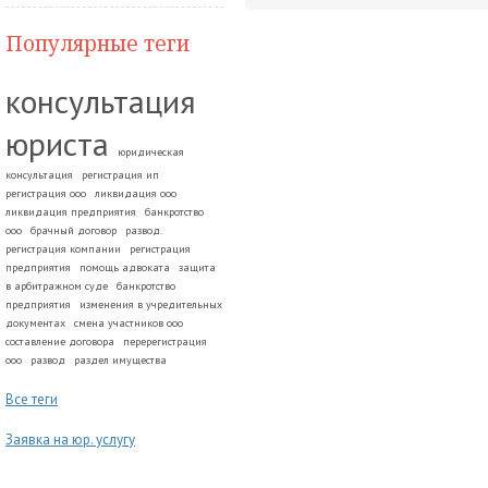
Популярные теги
консультация
юриста
юридическая
консультация
регистрация ип
регистрация ооо
ликвидация ооо
ликвидация предприятия
банкротство
ооо
брачный договор
развод.
регистрация компании
регистрация
предприятия
помощь адвоката
защита
в арбитражном суде
банкротство
предприятия
изменения в учредительных
документах
смена участников ооо
составление договора
перерегистрация
ооо
развод
раздел имущества
Все теги
Заявка на юр. услугу