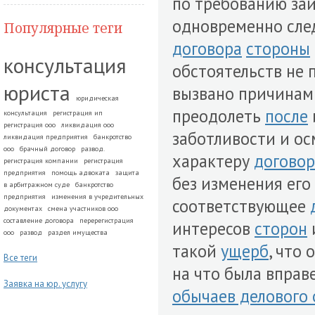
по требованию за
одновременно сле
Популярные теги
договора
стороны
консультация
обстоятельств не 
юриста
вызвано причинам
юридическая
преодолеть
после
консультация
регистрация ип
регистрация ооо
ликвидация ооо
заботливости и ос
ликвидация предприятия
банкротство
ооо
брачный договор
развод.
характеру
договор
регистрация компании
регистрация
предприятия
помощь адвоката
защита
без изменения его
в арбитражном суде
банкротство
предприятия
изменения в учредительных
соответствующее
документах
смена участников ооо
составление договора
перерегистрация
интересов
сторон
ооо
развод
раздел имущества
такой
ущерб
, что
Все теги
на что была вправ
Заявка на юр. услугу
обычаев делового