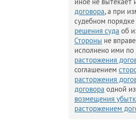
иное не вытекает 
договора
, а при 
судебном порядке 
решения суда
об и
Стороны
не вправе
исполнено ими по
расторжения дого
соглашением
стор
расторжения дого
договора
одной и
возмещения убытк
расторжением дог