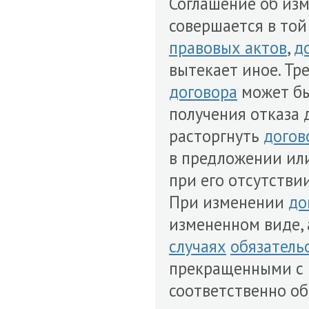
Соглашение об из
совершается в той
правовых актов
,
д
вытекает иное. Тр
договора
может бы
получения отказа 
расторгнуть
догов
в предложении ил
при его отсутстви
При изменении
до
измененном виде, 
случаях
обязатель
прекращенными с 
соответственно о