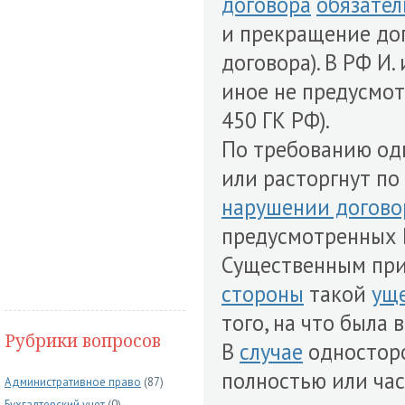
договора
обязател
и прекращение д
договора). В РФ И.
иное не предусмот
450 ГК РФ).
По требованию од
или расторгнут по
нарушении догово
предусмотренных Г
Существенным при
стороны
такой
ущ
того, на что была
Рубрики вопросов
В
случае
односторо
полностью или час
Административное право
(87)
Бухгалтерский учет
(0)