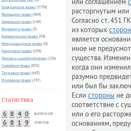
или соглашением
Гражданское право
(3799)
расторгнутым или
Жилищное право
(469)
Согласно ст. 451 
Земельное право
(140)
из которых
сторо
Интернет и право
(3)
Коммерческое право
(94)
является основани
Международное право
(0)
иное не предусмо
Налоговое право
(109)
существа. Изменен
Пенсии и соцобеспечение
(226)
когда они изменил
Семейное право
(892)
Трудовое право
(643)
разумно предвиде
Уголовное право
(297)
или был бы заключ
Если
стороны
не д
Статистика
соответствие с с
или о его расторж
6
8
4
0
ВОПРОСОВ
6
8
1
9
основаниям, преду
ОТВЕТОВ