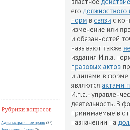
властное
действи
его
должностного 
норм
в
связи
с кон
изменение или пр
и обязанностей т
называют также
н
издания И.п.а. но
правовых актов
пр
и лицами в форме 
являются
актами 
И.п.а. - управленч
деятельность. В фо
Рубрики вопросов
принимаемые в от
назначении на
дол
Административное право
(87)
Бухгалтерский учет
(0)