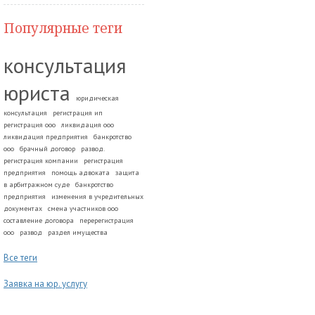
Популярные теги
консультация
юриста
юридическая
консультация
регистрация ип
регистрация ооо
ликвидация ооо
ликвидация предприятия
банкротство
ооо
брачный договор
развод.
регистрация компании
регистрация
предприятия
помощь адвоката
защита
в арбитражном суде
банкротство
предприятия
изменения в учредительных
документах
смена участников ооо
составление договора
перерегистрация
ооо
развод
раздел имущества
Все теги
Заявка на юр. услугу