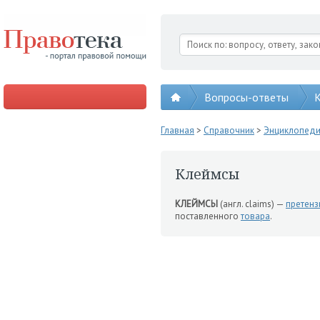
Вопросы-ответы
К
Главная
>
Справочник
>
Энциклопед
Клеймсы
КЛЕЙМСЫ
(англ. claims) —
претенз
поставленного
товара
.