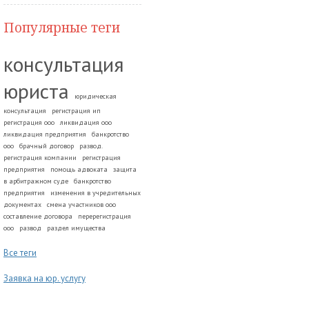
Популярные теги
консультация
юриста
юридическая
консультация
регистрация ип
регистрация ооо
ликвидация ооо
ликвидация предприятия
банкротство
ооо
брачный договор
развод.
регистрация компании
регистрация
предприятия
помощь адвоката
защита
в арбитражном суде
банкротство
предприятия
изменения в учредительных
документах
смена участников ооо
составление договора
перерегистрация
ооо
развод
раздел имущества
Все теги
Заявка на юр. услугу