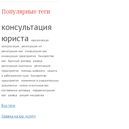
Популярные теги
консультация
юриста
юридическая
консультация
регистрация ип
регистрация ооо
ликвидация ооо
ликвидация предприятия
банкротство
ооо
брачный договор
развод.
регистрация компании
регистрация
предприятия
помощь адвоката
защита
в арбитражном суде
банкротство
предприятия
изменения в учредительных
документах
смена участников ооо
составление договора
перерегистрация
ооо
развод
раздел имущества
Все теги
Заявка на юр. услугу