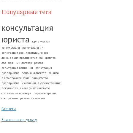
Популярные теги
консультация
юриста
юридическая
консультация
регистрация ип
регистрация ооо
ликвидация ооо
ликвидация предприятия
банкротство
ооо
брачный договор
развод.
регистрация компании
регистрация
предприятия
помощь адвоката
защита
в арбитражном суде
банкротство
предприятия
изменения в учредительных
документах
смена участников ооо
составление договора
перерегистрация
ооо
развод
раздел имущества
Все теги
Заявка на юр. услугу