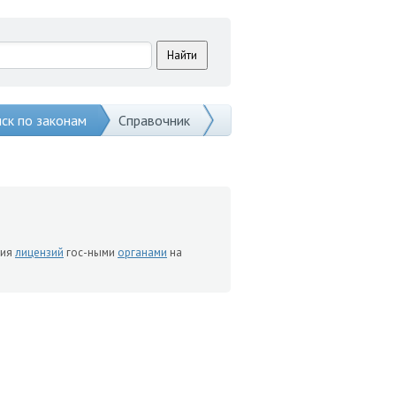
ск по законам
Справочник
ния
лицензий
гос-ными
органами
на