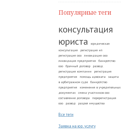
Популярные теги
консультация
юриста
юридическая
консультация
регистрация ип
регистрация ооо
ликвидация ооо
ликвидация предприятия
банкротство
ооо
брачный договор
развод.
регистрация компании
регистрация
предприятия
помощь адвоката
защита
в арбитражном суде
банкротство
предприятия
изменения в учредительных
документах
смена участников ооо
составление договора
перерегистрация
ооо
развод
раздел имущества
Все теги
Заявка на юр. услугу