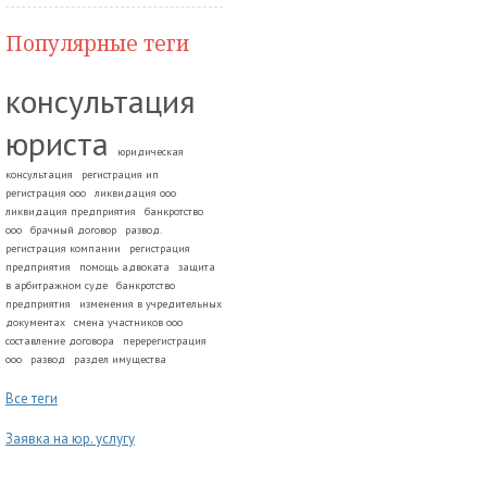
Популярные теги
консультация
юриста
юридическая
консультация
регистрация ип
регистрация ооо
ликвидация ооо
ликвидация предприятия
банкротство
ооо
брачный договор
развод.
регистрация компании
регистрация
предприятия
помощь адвоката
защита
в арбитражном суде
банкротство
предприятия
изменения в учредительных
документах
смена участников ооо
составление договора
перерегистрация
ооо
развод
раздел имущества
Все теги
Заявка на юр. услугу