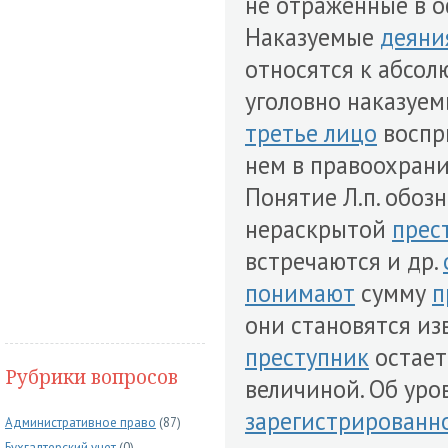
не отраженные в 
Наказуемые
деяни
относятся к абсол
уголовно наказуе
третье лицо
воспр
нем в правоохран
Понятие Л.п. обоз
нераскрытой
прес
встречаются и др.
понимают
сумму
п
они становятся и
преступник
остает
Рубрики вопросов
величиной. Об уро
зарегистрированн
Административное право
(87)
Бухгалтерский учет
(0)