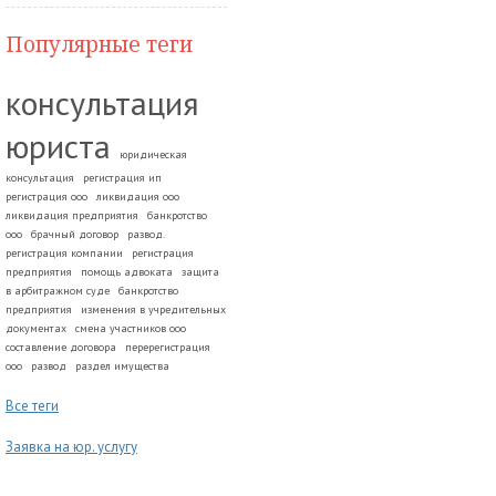
Популярные теги
консультация
юриста
юридическая
консультация
регистрация ип
регистрация ооо
ликвидация ооо
ликвидация предприятия
банкротство
ооо
брачный договор
развод.
регистрация компании
регистрация
предприятия
помощь адвоката
защита
в арбитражном суде
банкротство
предприятия
изменения в учредительных
документах
смена участников ооо
составление договора
перерегистрация
ооо
развод
раздел имущества
Все теги
Заявка на юр. услугу