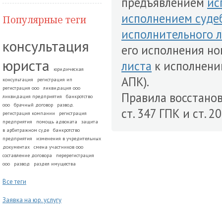
предъявлением
ис
исполнением суде
Популярные теги
исполнительного 
консультация
его исполнения н
юриста
листа
к исполнению
юридическая
АПК).
консультация
регистрация ип
регистрация ооо
ликвидация ооо
Правила восстано
ликвидация предприятия
банкротство
ооо
брачный договор
развод.
ст. 347 ГПК и ст. 2
регистрация компании
регистрация
предприятия
помощь адвоката
защита
в арбитражном суде
банкротство
предприятия
изменения в учредительных
документах
смена участников ооо
составление договора
перерегистрация
ооо
развод
раздел имущества
Все теги
Заявка на юр. услугу