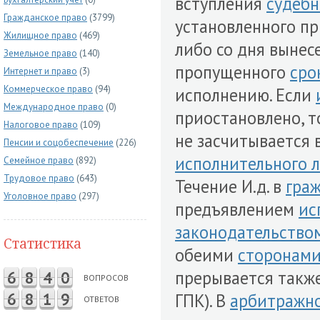
вступления
судебн
Гражданское право
(3799)
установленного п
Жилищное право
(469)
либо со дня выне
Земельное право
(140)
пропущенного
сро
Интернет и право
(3)
Коммерческое право
(94)
исполнению. Если
Международное право
(0)
приостановлено, т
Налоговое право
(109)
не засчитывается 
Пенсии и соцобеспечение
(226)
исполнительного 
Семейное право
(892)
Трудовое право
(643)
Течение И.д. в
гра
Уголовное право
(297)
предъявлением
ис
законодательство
Статистика
обеими
сторонам
прерывается такж
6
8
4
0
ВОПРОСОВ
6
8
1
9
ГПК). В
арбитражно
ОТВЕТОВ