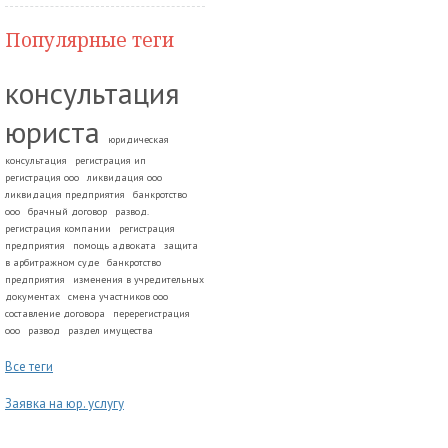
Популярные теги
консультация
юриста
юридическая
консультация
регистрация ип
регистрация ооо
ликвидация ооо
ликвидация предприятия
банкротство
ооо
брачный договор
развод.
регистрация компании
регистрация
предприятия
помощь адвоката
защита
в арбитражном суде
банкротство
предприятия
изменения в учредительных
документах
смена участников ооо
составление договора
перерегистрация
ооо
развод
раздел имущества
Все теги
Заявка на юр. услугу