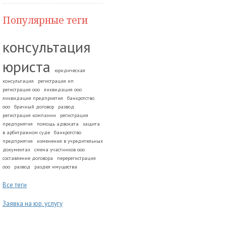
Популярные теги
консультация
юриста
юридическая
консультация
регистрация ип
регистрация ооо
ликвидация ооо
ликвидация предприятия
банкротство
ооо
брачный договор
развод.
регистрация компании
регистрация
предприятия
помощь адвоката
защита
в арбитражном суде
банкротство
предприятия
изменения в учредительных
документах
смена участников ооо
составление договора
перерегистрация
ооо
развод
раздел имущества
Все теги
Заявка на юр. услугу