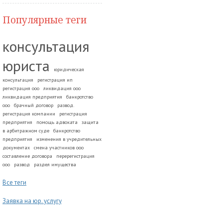
Популярные теги
консультация
юриста
юридическая
консультация
регистрация ип
регистрация ооо
ликвидация ооо
ликвидация предприятия
банкротство
ооо
брачный договор
развод.
регистрация компании
регистрация
предприятия
помощь адвоката
защита
в арбитражном суде
банкротство
предприятия
изменения в учредительных
документах
смена участников ооо
составление договора
перерегистрация
ооо
развод
раздел имущества
Все теги
Заявка на юр. услугу