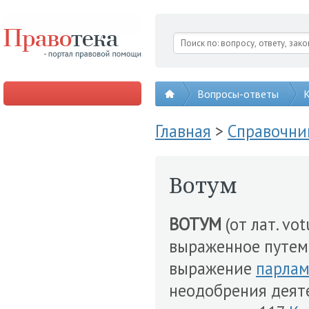
Вопросы-ответы
К
Главная
>
Справочни
Вотум
ВОТУМ
(от лат. vot
выраженное путе
выражение
парла
неодобрения деят