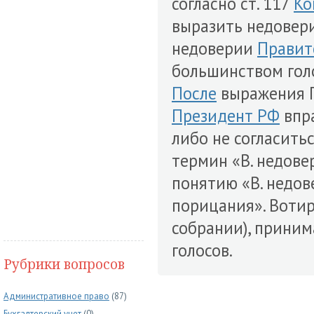
согласно ст. 117
Ко
выразить недовер
недоверии
Правит
большинством гол
После
выражения 
Президент РФ
впра
либо не согласить
термин «В. недове
понятию «В. недов
порицания». Вотир
собрании), приним
голосов.
Рубрики вопросов
Административное право
(87)
Бухгалтерский учет
(0)