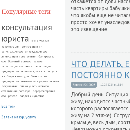
откажется от доли насл
часть квартиры бабушки 
Популярные теги
что якобы еще не читала
просто хочет унаследова
консультация
это извещение
юриста
юридическая
консультация
регистрация ип
регистрация ооо
ликвидация ооо
ликвидация предприятия
банкротство
ЧТО ДЕЛАТЬ,
ооо
брачный договор
развод.
регистрация компании
регистрация
предприятия
помощь адвоката
защита
ПОСТОЯННО К
в арбитражном суде
банкротство
предприятия
изменения в учредительных
Вопрос #019003
10.05.2024 в 15:14
документах
смена участников ооо
составление договора
перерегистрация
Добрый день. Ситуация 
ооо
развод
раздел имущества
живу, находится частны
Все теги
которого располагается
живу на 2 этаже). Сотру
Заявка на юр. услугу
крыльце, весь дым, соот
Невозможно открывать 