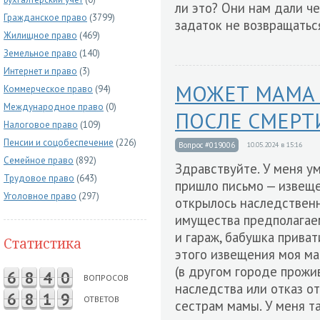
ли это? Они нам дали че
Гражданское право
(3799)
задаток не возвращаться
Жилищное право
(469)
Земельное право
(140)
Интернет и право
(3)
МОЖЕТ МАМА 
Коммерческое право
(94)
Международное право
(0)
ПОСЛЕ СМЕРТ
Налоговое право
(109)
Пенсии и соцобеспечение
(226)
Вопрос #019006
10.05.2024 в 15:16
Семейное право
(892)
Здравствуйте. У меня у
Трудовое право
(643)
пришло письмо — извеще
Уголовное право
(297)
открылось наследственн
имущества предполагаем
и гараж, бабушка приват
Статистика
этого извещения моя ма
(в другом городе прожи
6
8
4
0
ВОПРОСОВ
наследства или отказ о
6
8
1
9
ОТВЕТОВ
сестрам мамы. У меня та