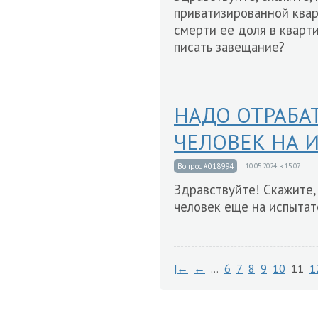
приватизированной кварт
смерти ее доля в квар
писать завещание?
НАДО ОТРАБА
ЧЕЛОВЕК НА 
Вопрос #018994
10.05.2024 в 15:07
Здравствуйте! Скажите,
человек еще на испытат
|←
←
…
6
7
8
9
10
11
1