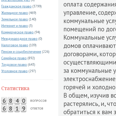
оплата содержания
Гражданское право
(3799)
управление, содер
Жилищное право
(469)
коммунальные усл
Земельное право
(140)
Интернет и право
(3)
помещений по дог
Коммерческое право
(94)
Коммунальные усл
Международное право
(0)
домов оплачиваютс
Налоговое право
(109)
Пенсии и соцобеспечение
(226)
договорами, котор
Семейное право
(892)
осуществляющими 
Трудовое право
(643)
за коммунальные ус
Уголовное право
(297)
электроснабжение,
горячей и холодно
Статистика
В общем, изучив в
6
8
4
0
ВОПРОСОВ
растерялись, и, ч
6
8
1
9
ОТВЕТОВ
обратиться к вам 