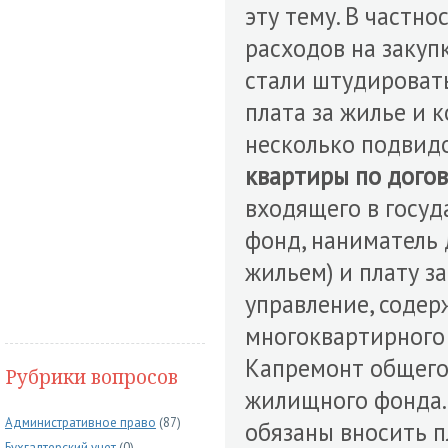
эту тему. В частно
расходов на закуп
стали штудировать
плата за жилье и 
несколько подвидо
квартиры по дого
входящего в госу
фонд, наниматель 
жильем) и плату з
управление, соде
многоквартирного 
Капремонт общего
Рубрики вопросов
жилищного фонда.
Административное право
(87)
обязаны вносить п
Бухгалтерский учет
(0)