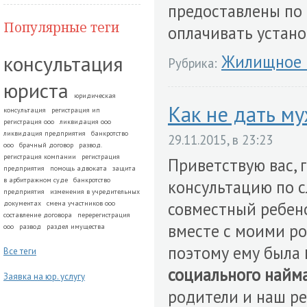
предоставлены по 
Популярные теги
оплачивать устано
консультация
Жилищное 
Рубрика:
юриста
юридическая
Как не дать м
консультация
регистрация ип
регистрация ооо
ликвидация ооо
ликвидация предприятия
банкротство
29.11.2015, в 23:23
ооо
брачный договор
развод.
регистрация компании
регистрация
Приветствую вас, 
предприятия
помощь адвоката
защита
в арбитражном суде
банкротство
консультацию по с
предприятия
изменения в учредительных
совместный ребено
документах
смена участников ооо
составление договора
перерегистрация
вместе с моими р
ооо
развод
раздел имущества
поэтому ему была
Все теги
социального найм
Заявка на юр. услугу
родители и наш ре