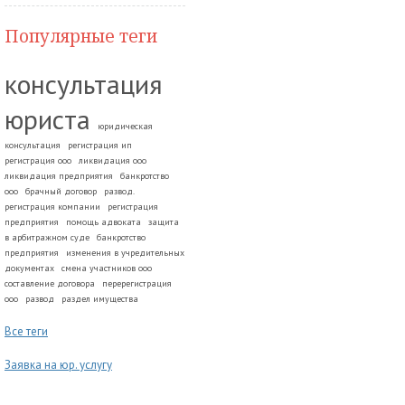
Популярные теги
консультация
юриста
юридическая
консультация
регистрация ип
регистрация ооо
ликвидация ооо
ликвидация предприятия
банкротство
ооо
брачный договор
развод.
регистрация компании
регистрация
предприятия
помощь адвоката
защита
в арбитражном суде
банкротство
предприятия
изменения в учредительных
документах
смена участников ооо
составление договора
перерегистрация
ооо
развод
раздел имущества
Все теги
Заявка на юр. услугу