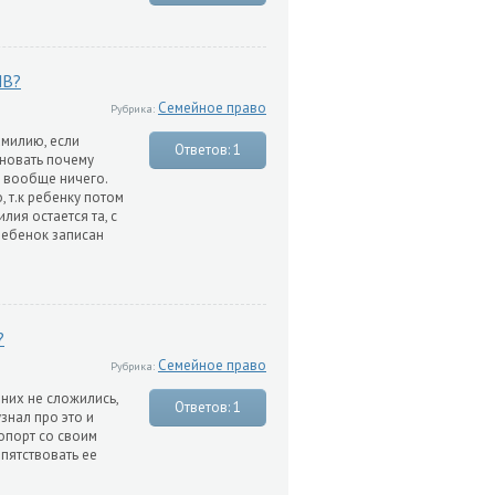
ИВ?
Семейное право
Рубрика:
амилию, если
Ответов: 1
сновать почему
е вообще ничего.
 т.к ребенку потом
лия остается та, с
ребенок записан
?
Семейное право
Рубрика:
 них не сложились,
Ответов: 1
знал про это и
ропорт со своим
епятствовать ее