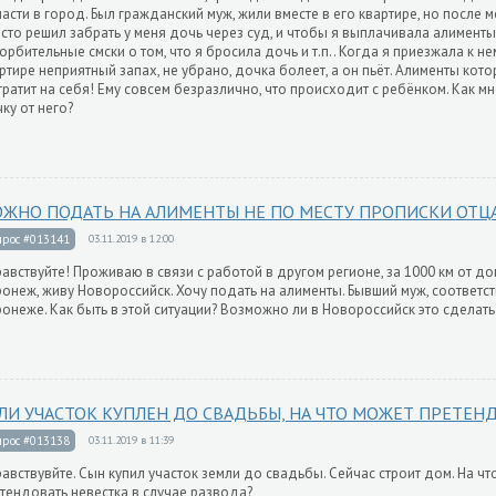
асти в город. Был гражданский муж, жили вместе в его квартире, но после 
сто решил забрать у меня дочь через суд, и чтобы я выплачивала алименты
орбительные смски о том, что я бросила дочь и т.п.. Когда я приезжала к нем
ртире неприятный запах, не убрано, дочка болеет, а он пьёт. Алименты кот
тратит на себя! Ему совсем безразлично, что происходит с ребёнком. Как м
ку от него?
ЖНО ПОДАТЬ НА АЛИМЕНТЫ НЕ ПО МЕСТУ ПРОПИСКИ ОТЦ
прос #013141
03.11.2019 в 12:00
авствуйте! Проживаю в связи с работой в другом регионе, за 1000 км от до
онеж, живу Новороссийск. Хочу подать на алименты. Бывший муж, соответст
онеже. Как быть в этой ситуации? Возможно ли в Новороссийск это сделат
ЛИ УЧАСТОК КУПЛЕН ДО СВАДЬБЫ, НА ЧТО МОЖЕТ ПРЕТЕН
прос #013138
03.11.2019 в 11:39
авствувйте. Сын купил участок земли до свадьбы. Сейчас строит дом. На чт
тендовать невестка в случае развода?