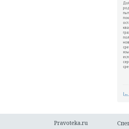
Доб
род
пыт
пок
ост
ква
гра
пол
нов
сре
язы
есл
сер
сре
|←
Pravoteka.ru
Спе