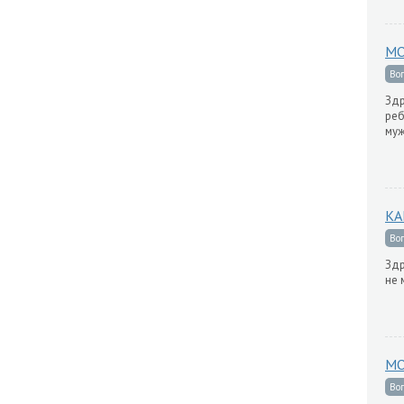
МО
Во
Здр
реб
муж
КА
Во
Здр
не 
МО
Во