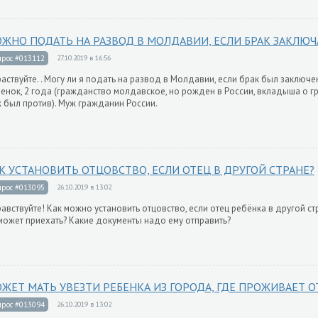
ЖНО ПОДАТЬ НА РАЗВОД В МОЛДАВИИ, ЕСЛИ БРАК ЗАКЛЮЧ
прос #013112
27.10.2019 в 16:56
аствуйте. . Могу ли я подать на развод в Молдавии, если брак был заключен
енок, 2 года (гражданство молдавское, но рожден в России, вкладыша о гра
 был против). Муж гражданин России.
К УСТАНОВИТЬ ОТЦОВСТВО, ЕСЛИ ОТЕЦ В ДРУГОЙ СТРАНЕ?
прос #013095
26.10.2019 в 13:02
авствуйте! Как можно установить отцовство, если отец ребёнка в другой ст
может приехать? Какие документы надо ему отправить?
ЖЕТ МАТЬ УВЕЗТИ РЕБЕНКА ИЗ ГОРОДА, ГДЕ ПРОЖИВАЕТ О
прос #013094
26.10.2019 в 13:02