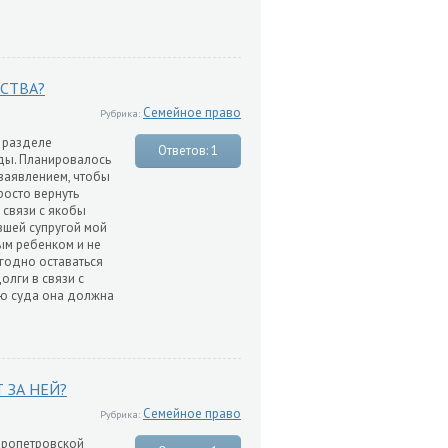
СТВА?
Семейное право
Рубрика:
о разделе
Ответов: 1
уды. Планировалось
 заявлением, чтобы
осто вернуть
 связи с якобы
вшей супругой мой
ым ребенком и не
ыгодно оставаться
олги в связи с
ию суда она должна
 ЗА НЕЙ?
Семейное право
Рубрика:
епропетровской