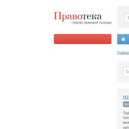
Главна
С
ИЗ
Во
Здр
тел
мил
зап