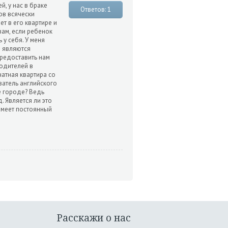
й, у нас в браке
Ответов: 1
ов всячески
ет в его квартире и
вам, если ребенок
 у себя. У меня
е являются
предоставить нам
родителей в
натная квартира со
ватель английского
же городе? Ведь
. Является ли это
имеет постоянный
Расскажи о нас