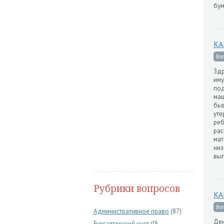
бум
КА
Во
Здр
иму
под
маш
быв
уте
реб
рас
мат
низ
вып
Рубрики вопросов
КА
Во
Административное право
(87)
Ден
Бухгалтерский учет
(0)