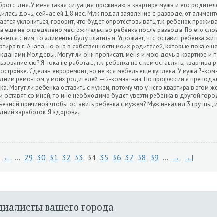
рого дня. У меня такая ситуация: проживаю в квартире мужа и его родителе
илась дочь, сейчас ей 1,8 мес. Муж подал заявление о разводе, от алимент
ается уклониться, говорит, что будет опротестовывать, т.к. ребенок прожива
а еще не определено местожительство ребенка после развода. По его сло
анется с ним, то алименты буду платить я. Угрожает, что оставит ребенка жить
ртира в г. Анапа, но она в собственности моих родителей, которые пока ещ
жданами Молдовы. Могут ли они прописать меня и мою дочь в квартире и 
ьзование ею? Я пока не работаю, т.к. ребенка не с кем оставлять, квартира 
остройке. Сделан евроремонт, но не вся мебель еще куплена. У мужа 3-ком
дним ремонтом, у моих родителей — 2-комнатная. По профессии я препода
ка. Могут ли ребенка оставить с мужем, потому что у него квартира в этом 
и оставят со мной, то мне необходимо будет увезти ребенка в другой город
ьезной причиной чтобы оставить ребенка с мужем? Муж инвалид 3 группы, 
дний заработок. Я здорова.
←
…
29
30
31
32
33
34
35
36
37
38
39
…
→
→|
циалисты вашего города