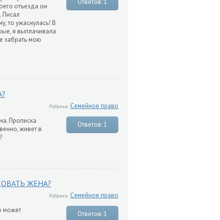
Ответов: 1
моего отъезда он
. Писал
у, то ужаснулась! В
орые, я выплачивала
не забрать мою
А?
Семейное право
Рубрика:
ма. Прописка
Ответов: 1
венно, живет в
ь?
ДОВАТЬ ЖЕНА?
Семейное право
Рубрика:
о может
Ответов: 1