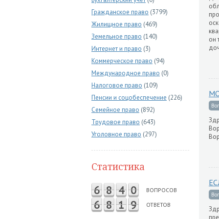
обл
Гражданское право
(3799)
про
оск
Жилищное право
(469)
ква
Земельное право
(140)
он 
доч
Интернет и право
(3)
Коммерческое право
(94)
Международное право
(0)
Налоговое право
(109)
МО
Пенсии и соцобеспечение
(226)
Во
Семейное право
(892)
Здр
Трудовое право
(643)
Вор
Уголовное право
(297)
Вор
Статистика
ЕС
6
8
4
0
ВОПРОСОВ
Во
6
8
1
9
ОТВЕТОВ
Здр
пре