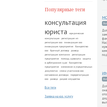
Популярные теги
МО
консультация
Во
юриста
Доб
юридическая
зам
фам
консультация
регистрация ип
Нас
регистрация ооо
ликвидация ооо
нуж
ликвидация предприятия
банкротство
кем
ооо
брачный договор
развод.
под
регистрация компании
регистрация
предприятия
помощь адвоката
защита
в арбитражном суде
банкротство
предприятия
изменения в учредительных
документах
смена участников ооо
ИМ
составление договора
перерегистрация
ооо
развод
раздел имущества
Во
Доб
Все теги
она
ото
Заявка на юр. услугу
дяд
выл