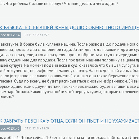
аг. Что ребёнка больше не вернут? Что мне делать и чего ждать?
К ВЗЫСКАТЬ С БЫВШЕЙ ЖЕНЫ ДОЛЮ СОВМЕСТНОГО ИМУЩЕ
прос #013154
03.11.2019 в 13:27
авствуйте. В браке была куплена машина. После развода, до подачи иска 
щества, прошло два с половиной года. За эти два года прошли и другие с
ать иск о разделе, а когда разделят просто обратиться в суд с очередным
ину отдали мне для продажи. После продажи машины половину ее цены пр
шей супруге. На момент подачи иска в суд, оказалось что бывшая супруга, в
рей документов, переоформила машину на тещу. На сегодняшний день с бы
енок (исправно выплачиваю алименты), однако она также беременна втор
писана. Судя по всему, не будет расписываться с новым избранником. Ей в
ерью-одиночкой с двумя детьми, так как невозможно будет вытащить все д
ким заработком. Каким путем пойти чтоб вернуть суммы, которые по решен
латить?
К ЗАБРАТЬ РЕБЕНКА У ОТЦА, ЕСЛИ ОН ПЬЕТ И НЕ УХАЖИВАЕТ
прос #013142
03.11.2019 в 12:00
ь добрый. Дочке сейчас 10 лет, три года назад я поехала работать из Дн