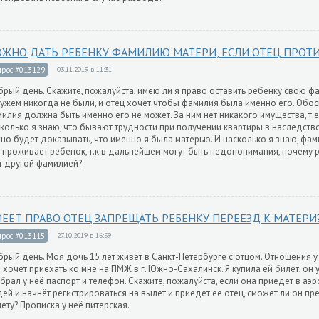
ЖНО ДАТЬ РЕБЕНКУ ФАМИЛИЮ МАТЕРИ, ЕСЛИ ОТЕЦ ПРОТ
прос #013129
03.11.2019 в 11:31
рый день. Скажите, пожалуйста, имею ли я право оставить ребенку свою ф
ужем никогда не были, и отец хочет чтобы фамилия была именно его. Обо
илия должна быть именно его не может. За ним нет никакого имущества, т.
колько я знаю, что бывают трудности при получении квартиры в наследство,
но будет доказывать, что именно я была матерью. И насколько я знаю, фами
 проживает ребенок, т.к в дальнейшем могут быть недопонимания, почему 
 другой фамилией?
ЕЕТ ПРАВО ОТЕЦ ЗАПРЕЩАТЬ РЕБЕНКУ ПЕРЕЕЗД К МАТЕРИ
прос #013115
27.10.2019 в 16:59
рый день. Моя дочь 15 лет живёт в Санкт-Петербурге с отцом. Отношения у
 хочет приехать ко мне на ПМЖ в г. Южно-Сахалинск. Я купила ей билет, он у
брал у неё паспорт и телефон. Скажите, пожалуйста, если она приедет в аэ
ей и начнёт регистрироваться на вылет и приедет ее отец, сможет ли он пр
ету? Прописка у неё питерская.