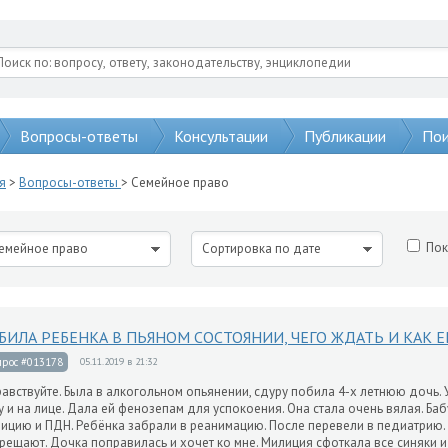
Вопросы-ответы
Консультации
Публикации
Пои
я
>
Вопросы-ответы
> Семейное право
Пок
емейное право
Сортировка по дате
БИЛА РЕБЕНКА В ПЬЯНОМ СОСТОЯНИИ, ЧЕГО ЖДАТЬ И КАК Е
прос #013178
05.11.2019 в 21:32
авствуйте. Была в алкогольном опьянении, сдуру побила 4-х летнюю дочь. 
у и на лице. Дала ей фенозепам для успокоения. Она стала очень вялая. Ба
ицию и ПДН. Ребёнка забрали в реанимацию. После перевели в педиатрию. 
рещают. Дочка поправилась и хочет ко мне. Милиция сфоткала все синяки и