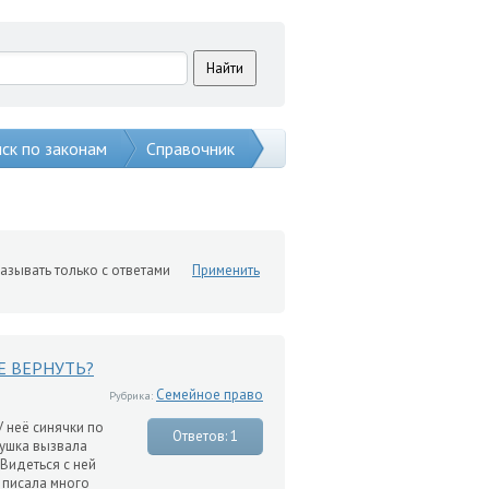
ск по законам
Справочник
азывать только с ответами
Применить
Е ВЕРНУТЬ?
Семейное право
Рубрика:
У неё синячки по
Ответов: 1
бушка вызвала
Видеться с ней
 писала много