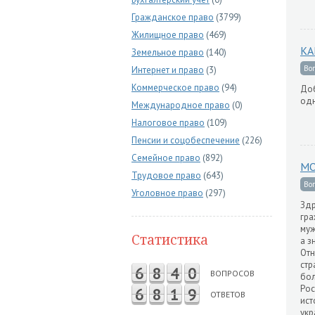
Гражданское право
(3799)
Жилищное право
(469)
КА
Земельное право
(140)
Во
Интернет и право
(3)
Коммерческое право
(94)
Доб
одн
Международное право
(0)
Налоговое право
(109)
Пенсии и соцобеспечение
(226)
Семейное право
(892)
МО
Трудовое право
(643)
Во
Уголовное право
(297)
Здр
гра
муж
Статистика
а з
Отн
стр
6
8
4
0
ВОПРОСОВ
бол
Рос
6
8
1
9
ОТВЕТОВ
ист
укр