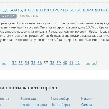
К ДОКАЗАТЬ, ЧТО ОПЛАТИЛ СТРОИТЕЛЬСТВО ДОМА ДО БРА
прос #011889
21.09.2019 в 13:12
рый день. Получил земельный участок с правом постройки дома, как нуж
чшении жилищных условий. Оплатил за строительство дома 100% до брака,
ственность, на дом и на земельный участок получил во время брака. После
ельным участком я продал, сейчас бывшая жена подала иск на раздел иму
улирование договора купли-продажи. Правомерна ли она? Как мне доказа
←
…
32
33
34
35
36
37
38
39
40
41
42
…
→
→|
циалисты вашего города
восток
Волгоград
Екатеринбург
Иркутск
а
Нижний-Новгород
Новосибирск
Самара