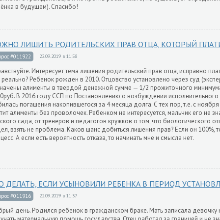
ёнка в будущем). Спасибо!
ЖНО ЛИШИТЬ РОДИТЕЛЬСКИХ ПРАВ ОТЦА, КОТОРЫЙ ПЛАТ
прос #011922
22.09.2019 в 11:58
авствуйте. Интересует тема лишения родительский прав отца, исправно пла
 реально? Ребенок рожден в 2010. Отцовство установлено через суд (экспер
начены алименты в твердой денежной сумме — 1/2 прожиточного минимума,
0руб. В 2016 году ССП по Постановлению о возбуждении исполнительного
илась погашения накопившегося за 4 месяца долга. С тех пор, т.е. с ноября
тит алименты без проволочек. Ребенком не интересуется, мальчик его не зна
ского сада, от тренеров и педагогов кружков о том, что биологического отц
ел, взять не проблема. Каков шанс добиться лишения прав? Если он 100%, т
цесс. А если есть вероятность отказа, то начинать мне и смысла нет.
О ДЕЛАТЬ, ЕСЛИ УСЫНОВИЛИ РЕБЕНКА В ПЕРИОД УСТАНОВ
прос #011916
22.09.2019 в 11:37
рый день. Родился ребенок в гражданском браке. Мать записала девочку 
учать материальную помощь государства. Отец работал за границей и не зн