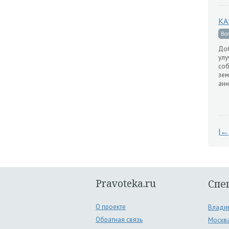
КА
Во
Доб
улу
соб
зем
анн
|←
Pravoteka.ru
Спе
О проекте
Влади
Обратная связь
Москв