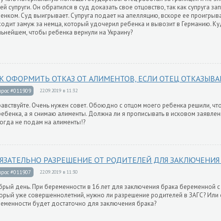
ей супруги. Он обратился в суд доказать свое отцовство, так как супруга за
енком. Суд выигрывает. Супруга подает на апелляцию, вскоре ее проигрыва
одит замуж за немца, который удочерил ребенка и вывозит в Германию. К
ьнейшем, чтобы ребенка вернули на Украину?
К ОФОРМИТЬ ОТКАЗ ОТ АЛИМЕНТОВ, ЕСЛИ ОТЕЦ ОТКАЗЫВАЕ
прос #011909
22.09.2019 в 11:32
авствуйте. Очень нужен совет. Обоюдно с отцом моего ребенка решили, чт
ребенка, а я снимаю алименты. Должна ли я прописывать в исковом заявлен
огда не подам на алименты!?
ЯЗАТЕЛЬНО РАЗРЕШЕНИЕ ОТ РОДИТЕЛЕЙ ДЛЯ ЗАКЛЮЧЕНИЯ 
прос #011907
22.09.2019 в 11:30
рый день. При беременности в 16 лет для заключения брака беременной с
орый уже совершеннолетний, нужно ли разрешение родителей в ЗАГС? Или 
еменности будет достаточно для заключения брака?