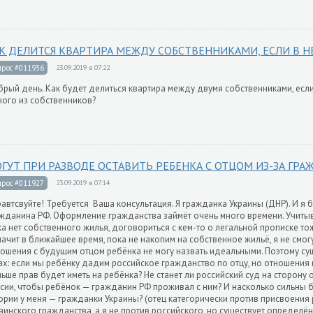
К ДЕЛИТСЯ КВАРТИРА МЕЖДУ СОБСТВЕННИКАМИ, ЕСЛИ В Н
прос #011936
23.09.2019 в 07:22
рый день. Как будет делиться квартира между двумя собственниками, есл
ого из собственников?
ГУТ ПРИ РАЗВОДЕ ОСТАВИТЬ РЕБЕНКА С ОТЦОМ ИЗ-ЗА ГРА
прос #011927
23.09.2019 в 07:14
автсвуйте! Требуется Ваша консультация. Я гражданка Украины (ДНР). И я 
жданина РФ. Оформление гражданства займёт очень много времени. Учитыв
а нет собственного жилья, договориться с кем-то о легальной прописке т
начит в ближайшее время, пока не накопим на собственное жильё, я не смог
ошения с будущим отцом ребёнка не могу назвать идеальными. Поэтому су
ах: если мы ребёнку дадим российское гражданство по отцу, но отношения 
ьше прав будет иметь на ребёнка? Не станет ли российский суд на сторону
сии, чтобы ребёнок — гражданин РФ проживал с ним? И насколько сильны б
ории у меня — гражданки Украины? (отец категорически против присвоения
аинского гражданства, а я не против российского, но существует определё