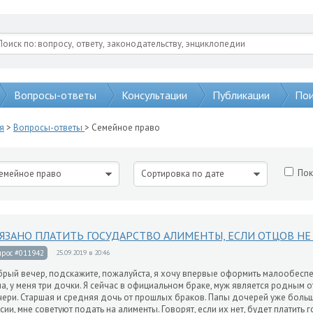
Вопросы-ответы
Консультации
Публикации
Пои
я
>
Вопросы-ответы
> Семейное право
Пок
емейное право
Сортировка по дате
ЯЗАНО ПЛАТИТЬ ГОСУДАРСТВО АЛИМЕНТЫ, ЕСЛИ ОТЦОВ НЕ
прос #011942
25.09.2019 в 20:46
рый вечер, подскажите, пожалуйста, я хочу впервые оформить малообеспе
а, у меня три дочки. Я сейчас в официальном браке, муж является родным
ери. Старшая и средняя дочь от прошлых браков. Папы дочерей уже больш
сии, мне советуют подать на алименты. Говорят, если их нет, будет платить г