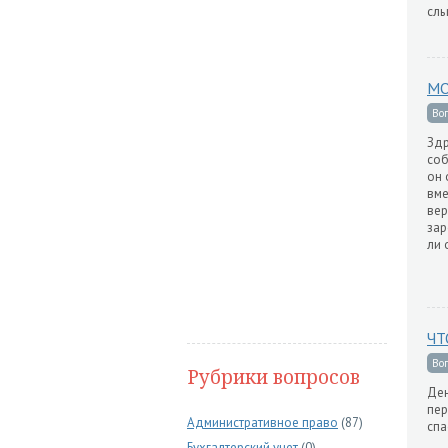
слы
МО
Во
Здр
соб
он 
вме
вер
зар
ли 
ЧТ
Во
Рубрики вопросов
Ден
пер
Административное право
(87)
спа
Бухгалтерский учет
(0)