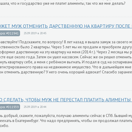
шала, что и государство уже не платит алименты, так что же мне делать?
ЖЕТ МУЖ ОТМЕНИТЬ ДАРСТВЕННУЮ НА КВАРТИРУ ПОСЛЕ 
прос #011941
25.09.2019 в 20:45
авствуйте! Подскажите, по вопросу! 8 лет назад я вышла замуж за своего м
ственности было 2 квартиры. Через 5 лет мы их продали и приобрели друг
оформил дарственную на эту квартиру на меня (2014 г.). Через 2 месяца мы 
сте еще около года. Затем он ушел насовсем. Сейчас же он решил отменит
нуть квартиру себе, а меня с ребёнком выгнать. И подал в суд на оспариван
егистрированного права на недвижимое имущество. Что в дальнейшем мне
он отменить дарственную? У него очень хороший адвокат! Спасибо заранее 
О СДЕЛАТЬ, ЧТОБЫ МУЖ НЕ ПЕРЕСТАЛ ПЛАТИТЬ АЛИМЕНТЫ
прос #011939
25.09.2019 в 20:44
ь добрый, скажите, пожалуйста, получаю алименты сейчас в СПб. Бывший м
еехать в Екатеринбург. Что надо предпринять, чтобы он продолжал платит
сибо.