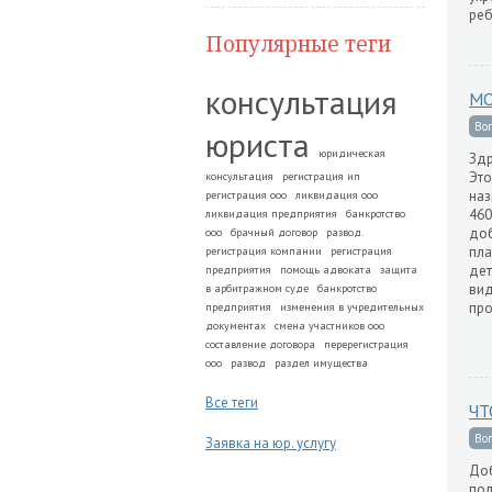
реб
Популярные теги
консультация
МО
Во
юриста
юридическая
Здр
Это
консультация
регистрация ип
наз
регистрация ооо
ликвидация ооо
460
ликвидация предприятия
банкротство
доб
ооо
брачный договор
развод.
пла
регистрация компании
регистрация
дет
предприятия
помощь адвоката
защита
вид
в арбитражном суде
банкротство
про
предприятия
изменения в учредительных
документах
смена участников ооо
составление договора
перерегистрация
ооо
развод
раздел имущества
Все теги
ЧТ
Во
Заявка на юр. услугу
Доб
пол