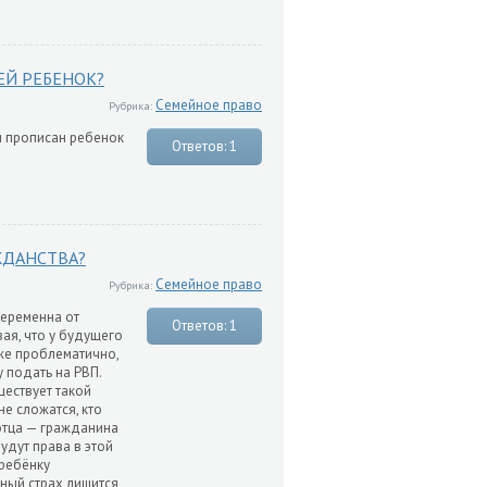
ЕЙ РЕБЕНОК?
Семейное право
Рубрика:
и прописан ребенок
Ответов: 1
ЖДАНСТВА?
Семейное право
Рубрика:
беременна от
Ответов: 1
ая, что у будущего
оже проблематично,
у подать на РВП.
ществует такой
не сложатся, кто
 отца — гражданина
удут права в этой
 ребёнку
нный страх лишится