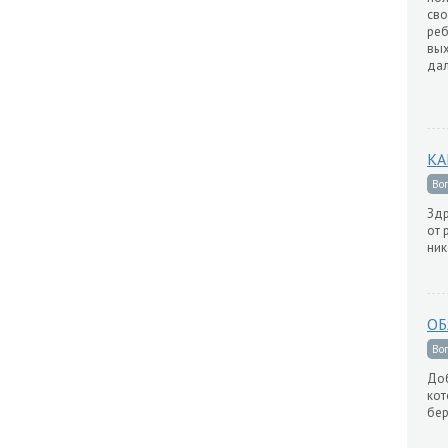
сво
реб
вых
дал
КА
Во
Здр
от 
ник
ОБ
Во
Доб
кот
бер