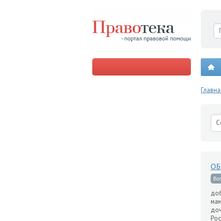
Главна
С
ОБ
Во
доб
мам
доч
Рос