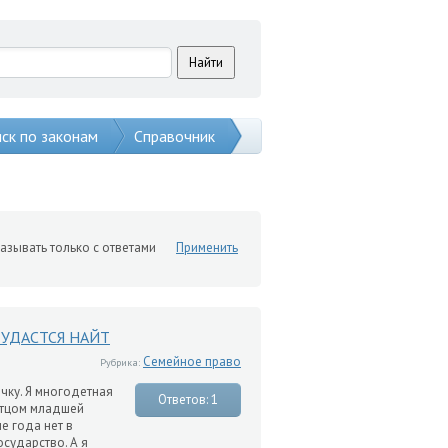
ск по законам
Справочник
азывать только с ответами
Применить
 УДАСТСЯ НАЙТ
Семейное право
Рубрика:
чку. Я многодетная
Ответов: 1
 отцом младшей
е года нет в
осударство. А я