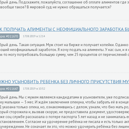
рый день. Подскажите, пожалуйста, соглашение об оплате алиментов где з
 вообще такое? В мировой суд не нужно обращаться получается?
К ПОЛУЧАТЬ АЛИМЕНТЫ С НЕОФИЦИАЛЬНОГО ЗАРАБОТКА Б
прос #011670
17.08.2019 в 12:14
рый день. Такая ситуация. Муж стоит на бирже и получает копейки. Оданко 
оший неофициальный заработок. Я хочу подать на алименты. У нас сын, и я 
ак-то могу потребовать большую сумму, чем 25 процентов от перечислений 
ЖНО УСЫНОВИТЬ РЕБЕНКА БЕЗ ЛИЧНОГО ПРИСУТСТВИЯ МУ
прос #011647
17.08.2019 в 10:52
рый день. Мы с мужем являемся кандидатами в усыновители, уже подписал
ку малышки — 5 мес. И ждём заключения опекуна, чтобы забрать её в конце 
 указана только опека, но, ознакомившись с делом, узнали, что био мать р
орый сторожила и, вызвав скорую, не предоставила документ, удостоверяю
же соц службе рассказала о потере паспорта 5 лет назад и не занималась е
становлением. Согласие на удочерение ребёнка не писала и есть только ак
учереждении. Не означает ли это, что можно удочерить ребёнка без лише