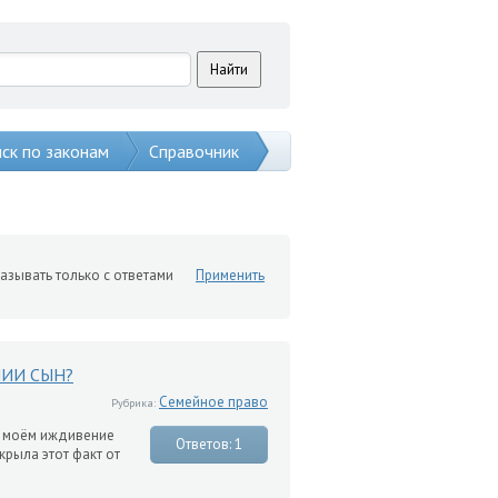
ск по законам
Справочник
азывать только с ответами
Применить
ИИ СЫН?
Семейное право
Рубрика:
а моём иждивение
Ответов: 1
крыла этот факт от