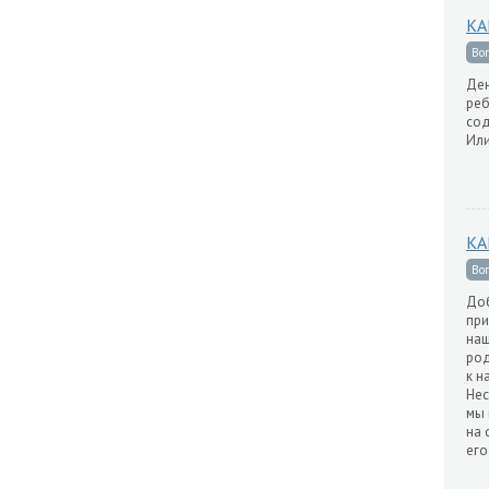
КА
Во
Ден
реб
сод
Или
КА
Во
Доб
при
наш
род
к н
Нес
мы 
на 
его