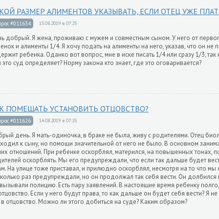
КОЙ РАЗМЕР АЛИМЕНТОВ УКАЗЫВАТЬ, ЕСЛИ ОТЕЦ УЖЕ ПЛА
прос #011634
15.08.2019 в 07:25
ь добрый. Я жена, проживаю с мужем и совместным сыном. У него от первог
енок и алименты 1/4. Я хочу подать на алименты на него, указав, что он не 
ержит ребенка. Оданко вот вопрос, мне в иске писать 1/4 или сразу 1/3, так 
 это суд определяет? Норму закона кто знает, где это оговаривается?
К ПОМЕШАТЬ УСТАНОВИТЬ ОТЦОВСТВО?
прос #011626
14.08.2019 в 07:25
рый день. Я мать-одиночка, в браке не была, живу с родителями. Отец био
ходил к сыну, но помощи значительной от него не было. В основном зани
их отношений. При ребенке оскорблял, матерился, на повышенных тонах, п
ителей оскорблять. Мы его предупреждали, что если так дальше будет вести
ам. На улице тоже приставал, и прилюдно оскорблял, несмотря на то что мы 
колько раз предупреждали, но он продолжал так себя вести. Он долбился 
вызывали полицию. Есть пару заявлений. В настоящие время ребенку полго
отцовство. Если у него будут права, то как дальше он будет себя вести? Я 
 в отцовство. Можно ли этого добиться на суде? Каким образом?