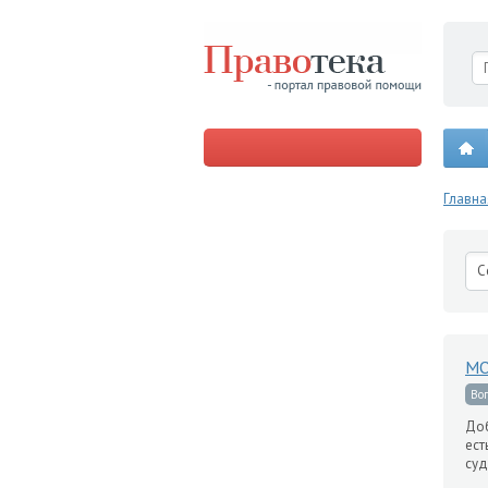
Главна
С
МО
Во
Доб
ест
суд