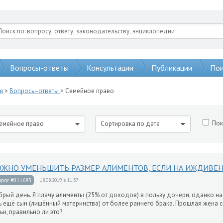
Вопросы-ответы
Консультации
Публикации
Пои
я
>
Вопросы-ответы
> Семейное право
Пок
емейное право
Сортировка по дате
ЖНО УМЕНЬШИТЬ РАЗМЕР АЛИМЕНТОВ, ЕСЛИ НА ИЖДИВЕН
прос #011683
18.08.2019 в 11:37
рый день. Я плачу алименты (25% от доходов) в пользу дочери, оданко н
ь ещё сын (лишённый материнства) от более раннего брака. Прошлая жена с
ьи, правильно ли это?