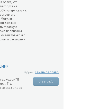
в опеке, что
 паспорта не
130 «потеря связи с
есяцев, а о
 Могу ли я
т он должен
ть справку о
 доме прописаны
 живём только я с
роили и расширили
СИИ?
Семейное право
Рубрика:
ся доходом? В
Ответов: 1
ся. Т.е.
я со всех видов