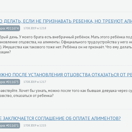
О ДЕЛАТЬ, ЕСЛИ НЕ ПРИЗНАВАТЬ РЕБЕНКА, НО ТРЕБУЮТ А
прос #011674
17.08.2019 в 12:18
рый день. У моего брата есть внебрачный ребёнок. Мать этого ребёнка под
ановление отцовства, на алименты. Официального трудоустройства у него не
). Имущества как такового тоже нет. Ребёнка он не признаёт. Что ему делат
уации?
ЖНО ПОСЛЕ УСТАНОВЛЕНИЯ ОТЦОВСТВА ОТКАЗАТЬСЯ ОТ Р
прос #011673
17.08.2019 в 12:17
авствуйте. Хочет бы узнать, можно после того как бывшая девушка через с
овство, отказаться от ребенка?
Е ЗАКЛЮЧАЕТСЯ СОГЛАШЕНИЕ ОБ ОПЛАТЕ АЛИМЕНТОВ?
прос #011671
17.08.2019 в 12:15