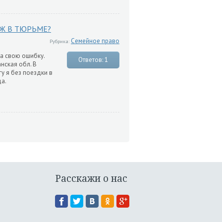
УЖ В ТЮРЬМЕ?
Семейное право
Рубрика:
ла свою ошибку.
Ответов: 1
нская обл. В
у я без поездки в
да.
Расскажи о нас