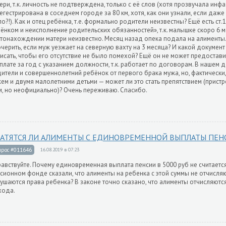
ери, т.к. личность не подтверждена, только с её слов (хотя прозвучала инфа 
егестрирована в соседнем городе за 80 км, хотя, как они узнали, если даже
о?!). Как и отец ребёнка, т.е. формально родители неизвестны? Ещё есть ст.
ёнком и неисполнение родительских обязанностей», т.к. малышке скоро 6 м
тонахождении матери неизвестно. Месяц назад опека подала на алименты.
черить, если муж уезжает на северную вахту на 3 месяца? И какой докумен
исать, чтобы его отсутствие не было помехой? Ещё он не может предостави
плате за год с указанием должности, т.к. работает по договорам. В нашем
ители и совершеннолетний ребёнок от первого брака мужа, но, фактически,
ем и двумя малолетними детьми — может ли это стать препятствием (прист
, но неофициально)? Очень переживаю. Спасибо.
АТЯТСЯ ЛИ АЛИМЕНТЫ С ЕДИНОВРЕМЕННОЙ ВЫПЛАТЫ ПЕН
прос #011646
16.08.2019 в 07:23
авствуйте. Почему единовременная выплата пенсии в 5000 руб не считает
сионном фонде сказали, что алименты на ребенка с этой суммы не отчисляют
ушаются права ребенка? В законе точно сказано, что алименты отчисляютс
хода.