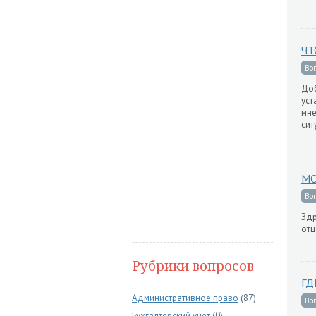
ЧТ
Во
Доб
уст
мне
сит
МО
Во
Здр
отц
Рубрики вопросов
ГД
Административное право
(87)
Во
Бухгалтерский учет
(0)