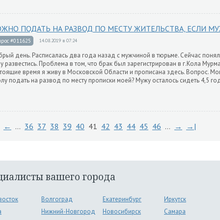
ЖНО ПОДАТЬ НА РАЗВОД ПО МЕСТУ ЖИТЕЛЬСТВА, ЕСЛИ М
прос #011625
14.08.2019 в 07:24
рый день. Расписалась два года назад с мужчиной в тюрьме. Сейчас поня
у развестись. Проблема в том, что брак был зарегистрирован в г.Кола Мурма
тоящие время я живу в Московской Области и прописана здесь. Вопрос. Мог
олу подать на развод по месту прописки моей? Мужу осталось сидеть 4,5 го
←
…
36
37
38
39
40
41
42
43
44
45
46
…
→
→|
циалисты вашего города
восток
Волгоград
Екатеринбург
Иркутск
а
Нижний-Новгород
Новосибирск
Самара