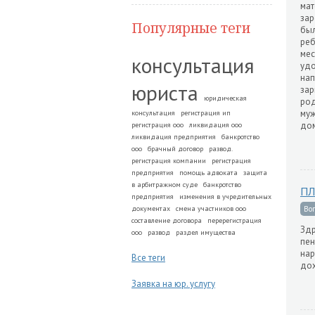
мат
зар
Популярные теги
был
реб
мес
консультация
удо
нап
юриста
зар
юридическая
род
муж
консультация
регистрация ип
дом
регистрация ооо
ликвидация ооо
ликвидация предприятия
банкротство
ооо
брачный договор
развод.
регистрация компании
регистрация
предприятия
помощь адвоката
защита
в арбитражном суде
банкротство
ПЛ
предприятия
изменения в учредительных
документах
смена участников ооо
Во
составление договора
перерегистрация
Здр
ооо
развод
раздел имущества
пен
нар
Все теги
до
Заявка на юр. услугу