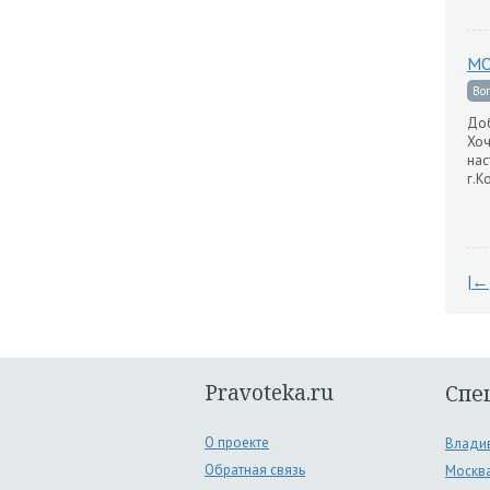
МО
Во
Доб
Хоч
нас
г.К
|←
Pravoteka.ru
Спе
О проекте
Влади
Обратная связь
Москв