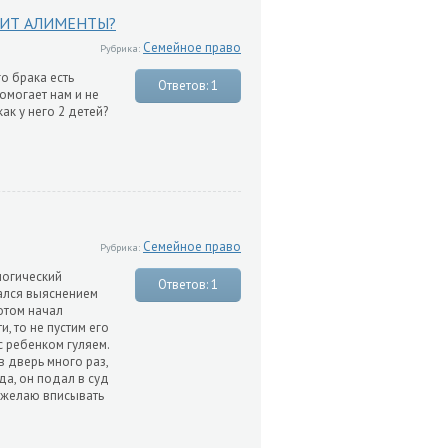
ТИТ АЛИМЕНТЫ?
Семейное право
Рубрика:
о брака есть
Ответов: 1
помогает нам и не
как у него 2 детей?
Семейное право
Рубрика:
логический
Ответов: 1
мался выяснением
отом начал
, то не пустим его
с ребенком гуляем.
в дверь много раз,
да, он подал в суд
не желаю вписывать