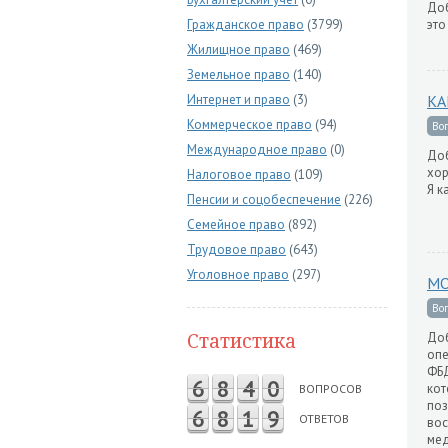
Доб
Гражданское право
(3799)
это
Жилищное право
(469)
Земельное право
(140)
Интернет и право
(3)
КА
Коммерческое право
(94)
Во
Международное право
(0)
Доб
хор
Налоговое право
(109)
Я к
Пенсии и соцобеспечение
(226)
Семейное право
(892)
Трудовое право
(643)
Уголовное право
(297)
МО
Во
Статистика
Доб
опе
ФБД
6
8
4
0
кот
ВОПРОСОВ
поз
6
8
1
9
ОТВЕТОВ
вос
мед