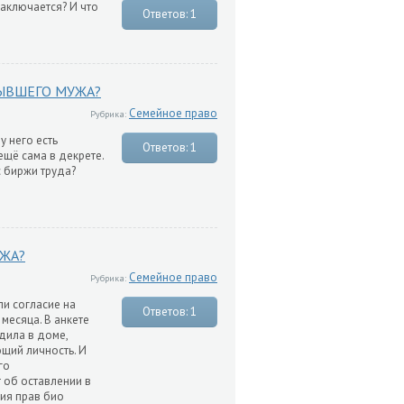
аключается? И что
Ответов: 1
ЫВШЕГО МУЖА?
Семейное право
Рубрика:
у него есть
Ответов: 1
ещё сама в декрете.
с биржи труда?
ЖА?
Семейное право
Рубрика:
и согласие на
Ответов: 1
месяца. В анкете
одила в доме,
щий личность. И
го
т об оставлении в
ния прав био