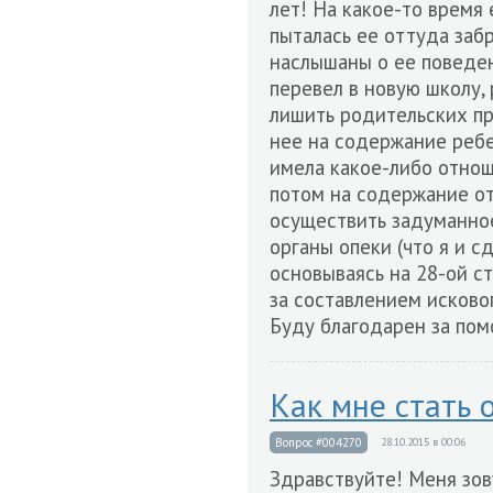
лет! На какое-то время 
пыталась ее оттуда забра
наслышаны о ее поведени
перевел в новую школу, 
лишить родительских пра
нее на содержание ребен
имела какое-либо отнош
потом на содержание от
осуществить задуманное
органы опеки (что я и с
основываясь на 28-ой с
за составлением исковог
Буду благодарен за пом
Как мне стать 
Вопрос #004270
28.10.2015 в 00:06
Здравствуйте! Меня зов