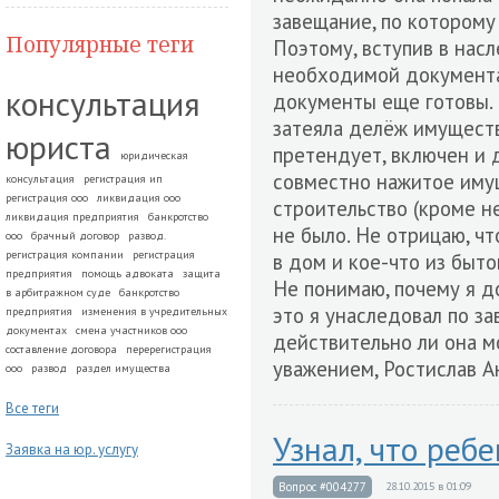
завещание, по которому
Популярные теги
Поэтому, вступив в нас
необходимой документац
консультация
документы еще готовы. 
затеяла делёж имущества
юриста
претендует, включен и д
юридическая
совместно нажитое имущ
консультация
регистрация ип
регистрация ооо
ликвидация ооо
строительство (кроме н
ликвидация предприятия
банкротство
не было. Не отрицаю, ч
ооо
брачный договор
развод.
регистрация компании
регистрация
в дом и кое-что из бытов
предприятия
помощь адвоката
защита
Не понимаю, почему я д
в арбитражном суде
банкротство
это я унаследовал по за
предприятия
изменения в учредительных
документах
смена участников ооо
действительно ли она м
составление договора
перерегистрация
уважением, Ростислав А
ооо
развод
раздел имущества
Все теги
Узнал, что реб
Заявка на юр. услугу
Вопрос #004277
28.10.2015 в 01:09