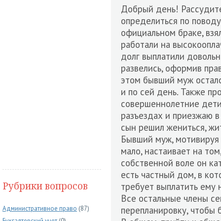
Добрый день! Рассудите
определиться по поводу 
официальном браке, взял
работали на высокоопл
долг выплатили довольн
развелись, оформив пра
этом бывший муж осталс
и по сей день. Также п
совершеннолетние дети.
разъездах и приезжаю в
сын решил жениться, жи
Бывший муж, мотивируя 
мало, настаивает на том
собственной воле он ка
есть частный дом, в кот
Рубрики вопросов
требует выплатить ему 
Все остальные члены се
Административное право
(87)
перепланировку, чтобы 
Бухгалтерский учет
(0)