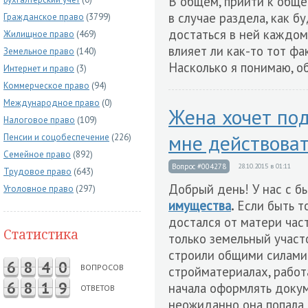
В общем, прийти к обще
в случае раздела, как б
Гражданское право
(3799)
достаться в ней каждом
Жилищное право
(469)
влияет ли как-то тот фа
Земельное право
(140)
Насколько я понимаю, о
Интернет и право
(3)
Коммерческое право
(94)
Международное право
(0)
Жена хочет по
Налоговое право
(109)
мне действоват
Пенсии и соцобеспечение
(226)
Семейное право
(892)
Вопрос #004278
28.10.2015 в 01:11
Трудовое право
(643)
Добрый день! У нас с б
Уголовное право
(297)
имущества
.
Если быть то
достался от матери ча
Статистика
только земельный участ
строили общими силами 
6
8
4
0
ВОПРОСОВ
стройматериалах, работа
6
8
1
9
начала оформлять докум
ОТВЕТОВ
неожиданно она попала 