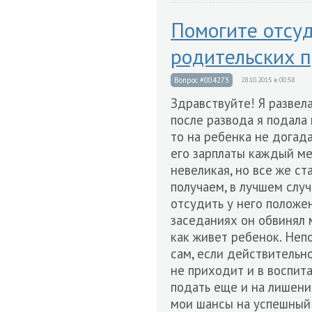
Помогите отсу
родительских п
Вопрос #004273
28.10.2015 в 00:58
Здравствуйте! Я развела
после развода я подала 
то на ребенка не догад
его зарплаты каждый ме
невеликая, но все же ст
получаем, в лучшем случа
отсудить у него положе
заседаниях он обвинял м
как живет ребенок. Неп
сам, если действительн
не приходит и в воспита
подать еще и на лишени
мои шансы на успешный 