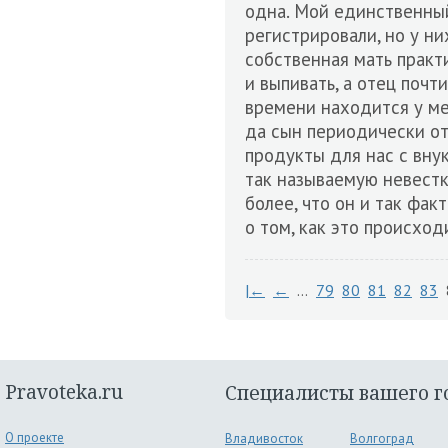
одна. Мой единственный
регистрировали, но у ни
собственная мать практи
и выпивать, а отец почт
времени находится у ме
да сын периодически от
продукты для нас с вну
так называемую невестк
более, что он и так фак
о том, как это происход
|←
←
…
79
80
81
82
83
Pravoteka.ru
Специалисты вашего г
О проекте
Владивосток
Волгоград