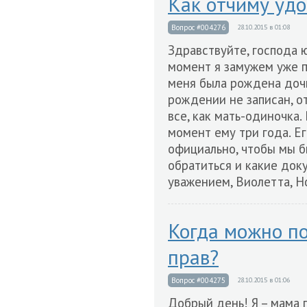
Как отчиму удо
Вопрос #004276
28.10.2015 в 01:08
Здравствуйте, господа 
момент я замужем уже пя
меня была рождена дочь,
рождении не записан, о
все, как мать-одиночка.
момент ему три года. Е
официально, чтобы мы б
обратиться и какие док
уважением, Виолетта, Н
Когда можно п
прав?
Вопрос #004275
28.10.2015 в 01:06
Добрый день! Я – мама 