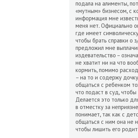
подала на алименты, по
«мутным» бизнесом, с к
информация мне известн
меня нет. Официально о
где имеет символическу
чтобы брать справки о з
предложил мне выплачив
издевательство – означа
не хватит ни на что воо
кормить, помимо расход
– на то и содержу дочку
общаться с ребенком тож
что подаст в суд, чтобы
Делается это только для
в отместку за неприязн
понимает, так как с де
общаться с ним она не 
чтобы лишить его родит