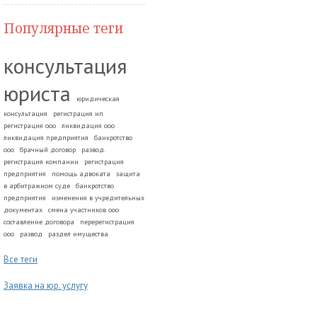
Популярные теги
консультация
юриста
юридическая
консультация
регистрация ип
регистрация ооо
ликвидация ооо
ликвидация предприятия
банкротство
ооо
брачный договор
развод.
регистрация компании
регистрация
предприятия
помощь адвоката
защита
в арбитражном суде
банкротство
предприятия
изменения в учредительных
документах
смена участников ооо
составление договора
перерегистрация
ооо
развод
раздел имущества
Все теги
Заявка на юр. услугу