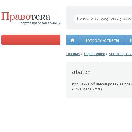
Вопросы-ответы
К
Главная
>
Справочник
>
Англо-русск
abater
прошение об аннулировании, пре
{иска, дела и т.п.)