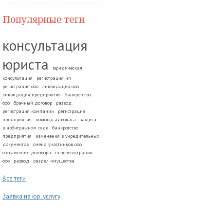
Популярные теги
консультация
юриста
юридическая
консультация
регистрация ип
регистрация ооо
ликвидация ооо
ликвидация предприятия
банкротство
ооо
брачный договор
развод.
регистрация компании
регистрация
предприятия
помощь адвоката
защита
в арбитражном суде
банкротство
предприятия
изменения в учредительных
документах
смена участников ооо
составление договора
перерегистрация
ооо
развод
раздел имущества
Все теги
Заявка на юр. услугу