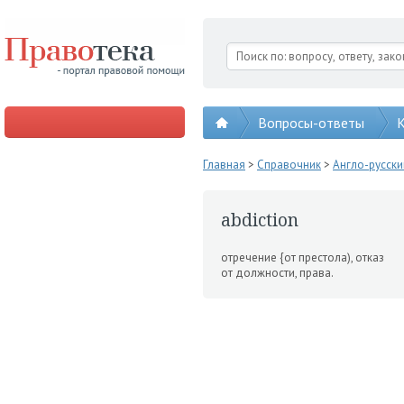
Вопросы-ответы
К
Главная
>
Справочник
>
Англо-русск
abdiction
отречение {от престола), от­каз
от должности, права.