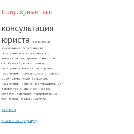
Популярные теги
консультация
юриста
юридическая
консультация
регистрация ип
регистрация ооо
ликвидация ооо
ликвидация предприятия
банкротство
ооо
брачный договор
развод.
регистрация компании
регистрация
предприятия
помощь адвоката
защита
в арбитражном суде
банкротство
предприятия
изменения в учредительных
документах
смена участников ооо
составление договора
перерегистрация
ооо
развод
раздел имущества
Все теги
Заявка на юр. услугу