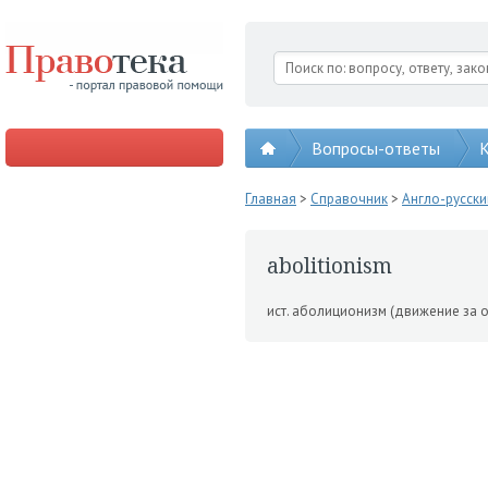
Вопросы-ответы
К
Главная
>
Справочник
>
Англо-русск
abolitionism
ист. аболиционизм (дви­жение за