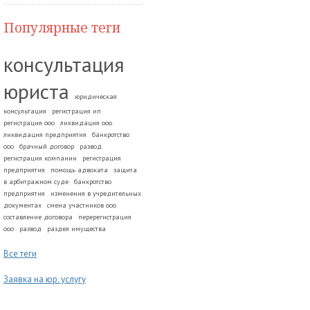
Популярные теги
консультация
юриста
юридическая
консультация
регистрация ип
регистрация ооо
ликвидация ооо
ликвидация предприятия
банкротство
ооо
брачный договор
развод.
регистрация компании
регистрация
предприятия
помощь адвоката
защита
в арбитражном суде
банкротство
предприятия
изменения в учредительных
документах
смена участников ооо
составление договора
перерегистрация
ооо
развод
раздел имущества
Все теги
Заявка на юр. услугу