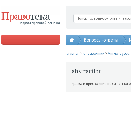
Вопросы-ответы
К
Главная
>
Справочник
>
Англо-русск
abstraction
кража и присвоение похи­щенного