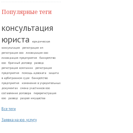
Популярные теги
консультация
юриста
юридическая
консультация
регистрация ип
регистрация ооо
ликвидация ооо
ликвидация предприятия
банкротство
ооо
брачный договор
развод.
регистрация компании
регистрация
предприятия
помощь адвоката
защита
в арбитражном суде
банкротство
предприятия
изменения в учредительных
документах
смена участников ооо
составление договора
перерегистрация
ооо
развод
раздел имущества
Все теги
Заявка на юр. услугу