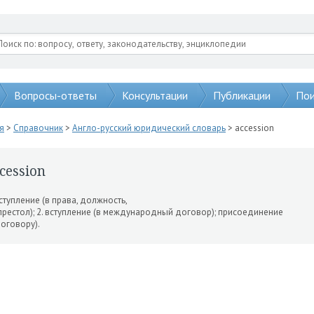
Вопросы-ответы
Консультации
Публикации
Пои
я
>
Справочник
>
Англо-русский юридический словарь
> accession
cession
вступление (в права, дол­жность,
престол); 2. вступление (в международный договор); присое­динение
договору).