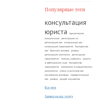
Популярные теги
консультация
юриста
юридическая
консультация
регистрация ип
регистрация ооо
ликвидация ооо
ликвидация предприятия
банкротство
ооо
брачный договор
развод.
регистрация компании
регистрация
предприятия
помощь адвоката
защита
в арбитражном суде
банкротство
предприятия
изменения в учредительных
документах
смена участников ооо
составление договора
перерегистрация
ооо
развод
раздел имущества
Все теги
Заявка на юр. услугу