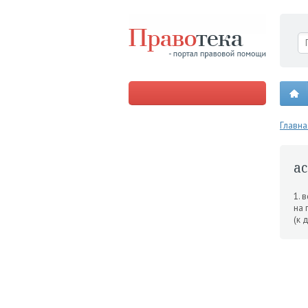
Главна
ac
1. 
на 
(к 