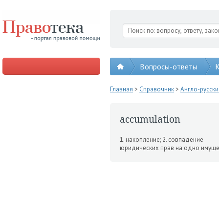
Вопросы-ответы
К
Главная
>
Справочник
>
Англо-русск
accumulation
1. накопление; 2. совпа­дение
юридических прав на одно имуще