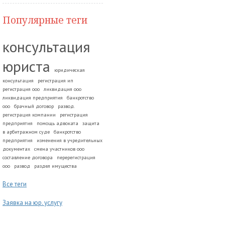
Популярные теги
консультация
юриста
юридическая
консультация
регистрация ип
регистрация ооо
ликвидация ооо
ликвидация предприятия
банкротство
ооо
брачный договор
развод.
регистрация компании
регистрация
предприятия
помощь адвоката
защита
в арбитражном суде
банкротство
предприятия
изменения в учредительных
документах
смена участников ооо
составление договора
перерегистрация
ооо
развод
раздел имущества
Все теги
Заявка на юр. услугу