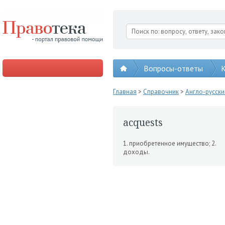
Вопросы-ответы
К
Главная
>
Справочник
>
Англо-русск
acquests
1. приобретенное имущест­во; 2.
доходы.