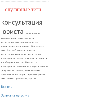
Популярные теги
консультация
юриста
юридическая
консультация
регистрация ип
регистрация ооо
ликвидация ооо
ликвидация предприятия
банкротство
ооо
брачный договор
развод.
регистрация компании
регистрация
предприятия
помощь адвоката
защита
в арбитражном суде
банкротство
предприятия
изменения в учредительных
документах
смена участников ооо
составление договора
перерегистрация
ооо
развод
раздел имущества
Все теги
Заявка на юр. услугу