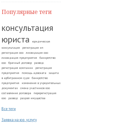
Популярные теги
консультация
юриста
юридическая
консультация
регистрация ип
регистрация ооо
ликвидация ооо
ликвидация предприятия
банкротство
ооо
брачный договор
развод.
регистрация компании
регистрация
предприятия
помощь адвоката
защита
в арбитражном суде
банкротство
предприятия
изменения в учредительных
документах
смена участников ооо
составление договора
перерегистрация
ооо
развод
раздел имущества
Все теги
Заявка на юр. услугу