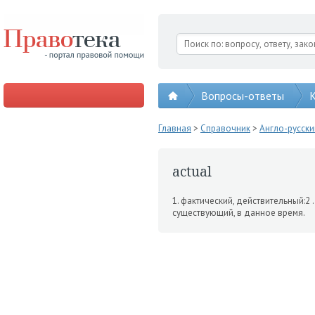
Вопросы-ответы
К
Главная
>
Справочник
>
Англо-русск
actual
1. фактический, действитель­ный:2 .
существующий, в данное время.