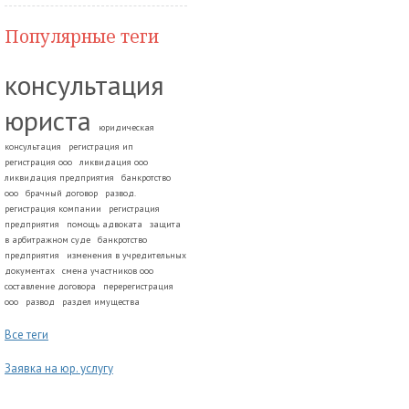
Популярные теги
консультация
юриста
юридическая
консультация
регистрация ип
регистрация ооо
ликвидация ооо
ликвидация предприятия
банкротство
ооо
брачный договор
развод.
регистрация компании
регистрация
предприятия
помощь адвоката
защита
в арбитражном суде
банкротство
предприятия
изменения в учредительных
документах
смена участников ооо
составление договора
перерегистрация
ооо
развод
раздел имущества
Все теги
Заявка на юр. услугу