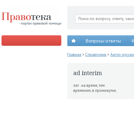
Вопросы-ответы
К
Главная
>
Справочник
>
Англо-русск
ad interim
лат . на время, тем
време­нем, в промежутке.