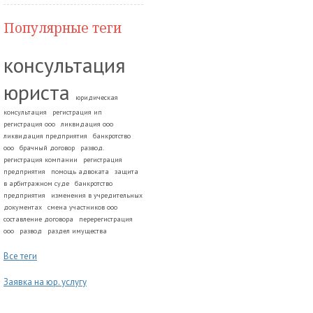
Популярные теги
консультация
юриста
юридическая
консультация
регистрация ип
регистрация ооо
ликвидация ооо
ликвидация предприятия
банкротство
ооо
брачный договор
развод.
регистрация компании
регистрация
предприятия
помощь адвоката
защита
в арбитражном суде
банкротство
предприятия
изменения в учредительных
документах
смена участников ооо
составление договора
перерегистрация
ооо
развод
раздел имущества
Все теги
Заявка на юр. услугу