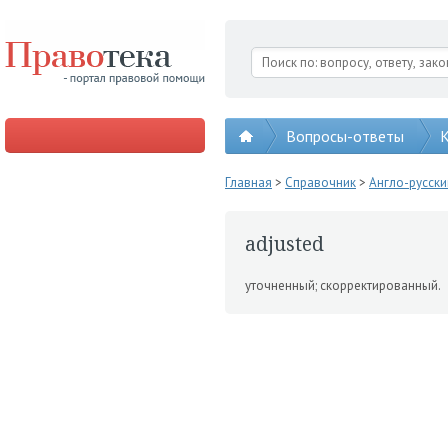
Вопросы-ответы
К
Главная
>
Справочник
>
Англо-русск
adjusted
уточненный; скорректиро­ванный.