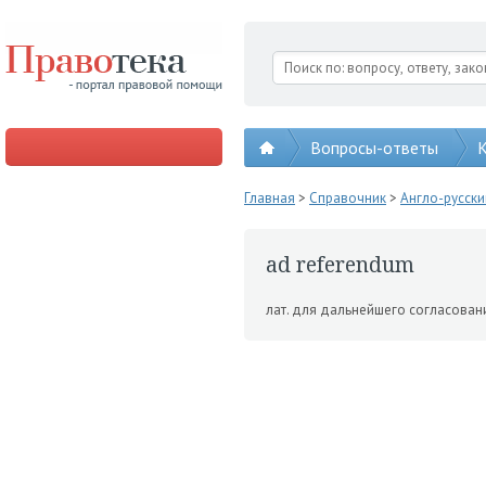
Вопросы-ответы
К
Главная
>
Справочник
>
Англо-русск
ad referendum
лат. для дальнейшего согласовани