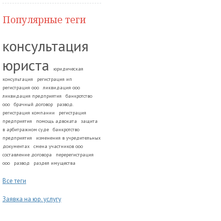
Популярные теги
консультация
юриста
юридическая
консультация
регистрация ип
регистрация ооо
ликвидация ооо
ликвидация предприятия
банкротство
ооо
брачный договор
развод.
регистрация компании
регистрация
предприятия
помощь адвоката
защита
в арбитражном суде
банкротство
предприятия
изменения в учредительных
документах
смена участников ооо
составление договора
перерегистрация
ооо
развод
раздел имущества
Все теги
Заявка на юр. услугу